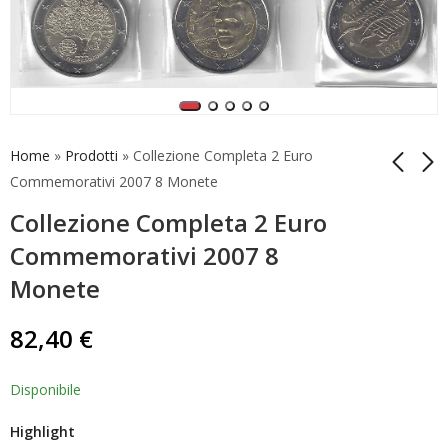
Home
»
Prodotti
»
Collezione Completa 2 Euro
Commemorativi 2007 8 Monete
Collezione Completa 2 Euro
Collezione Completa
Collezione Completa
2 Euro
2 Euro
Commemorativi 2007 8
Commemorativi 2006
Commemorativi 2007
94,90
169,90
€
€
Monete
9 Monete
Trattato di Roma
82,40
€
Disponibile
Highlight