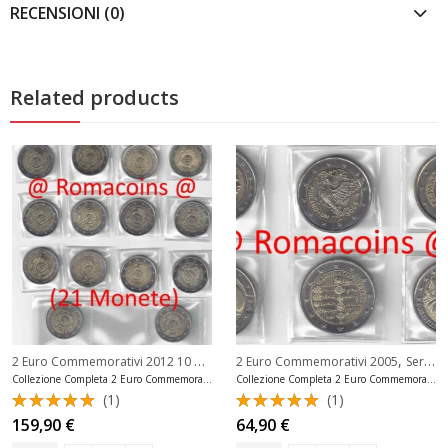
RECENSIONI (0)
Related products
2 Euro Commemorativi 2012 10 Anni Euro
,
,
2 Euro Commemorativi 2005
Serie Complete 2 Euro
Serie Complete 2 Euro
Collezione Completa 2 Euro Commemorativi 2012 10 Anni Euro
Collezione Completa 2 Euro Commemorativi 2005 6 Monete
(1)
(1)
Valutato
Valutato
159,90
€
64,90
€
5.00
su 5
5.00
su 5