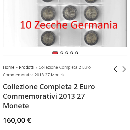
Home
»
Prodotti
»
Collezione Completa 2 Euro
Commemorativi 2013 27 Monete
Collezione Completa 2 Euro
Collezione Completa
32 x 2 Euro
2 Euro
Commemorativi 2015
Commemorativi 2013 27
Commemorativi 2012
Monete Collezione
159,90
184,90
€
€
Monete
10 Anni Euro
Completa
160,00
€