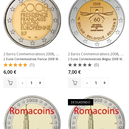
,
,
2 Euros Conmemorativos 2008
2 Euros Conmemorativos Francia
2 Euros Conmemorativos 2008
2 Eu
2 Euros Conmemorativos Francia 2008 Moneda
2 Euros Conmemorativos Belgica 2008 Moneda
(1)
(0)
Valorado
Valorado
6,00
€
7,00
€
con
5.00
con
de 5
0
de
5
DESGASTADO