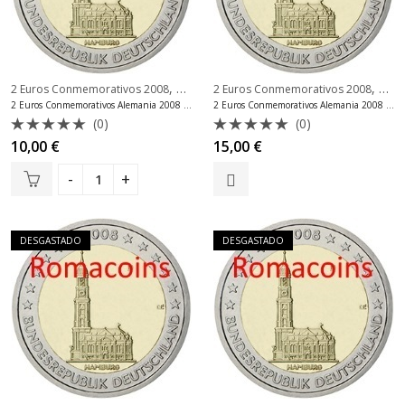
,
,
2 Euros Conmemorativos 2008
2 Euros Conmemorativos Alemania
2 Euros Conmemorativos 2008
2 Eu
2 Euros Conmemorativos Alemania 2008 Hamburg Fdc
2 Euros Conmemorativos Alemania 2008 Hamburg Fdc Ceca A
(0)
(0)
Valorado
Valorado
10,00
€
15,00
€
con
con
0
0
de
de
5
5
DESGASTADO
DESGASTADO