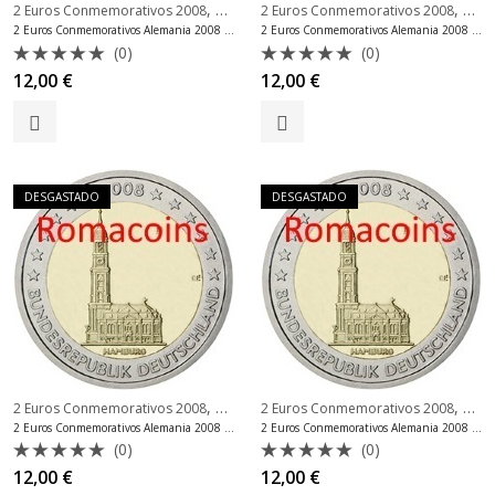
,
,
2 Euros Conmemorativos 2008
2 Euros Conmemorativos Alemania
2 Euros Conmemorativos 2008
2 Eu
2 Euros Conmemorativos Alemania 2008 Hamburg Fdc Ceca D
2 Euros Conmemorativos Alemania 2008 Hamburg Fdc Ceca F
(0)
(0)
Valorado
Valorado
12,00
€
12,00
€
con
con
0
0
de
de
5
5
DESGASTADO
DESGASTADO
,
,
2 Euros Conmemorativos 2008
2 Euros Conmemorativos Alemania
2 Euros Conmemorativos 2008
2 Eu
2 Euros Conmemorativos Alemania 2008 Hamburg Fdc Ceca G
2 Euros Conmemorativos Alemania 2008 Hamburg Fdc Ceca J
(0)
(0)
Valorado
Valorado
12,00
€
12,00
€
con
con