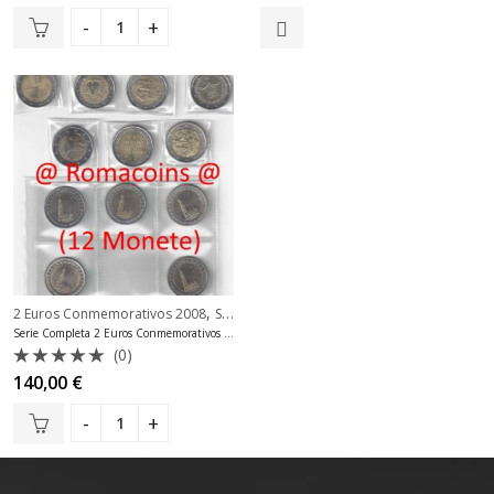
con
5.00
con
de 5
0
de
5
,
2 Euros Conmemorativos 2008
Serie Completas 2 Euros
Serie Completa 2 Euros Conmemorativos 2008 12 Monedas
(0)
Valorado
140,00
€
con
0
de
5