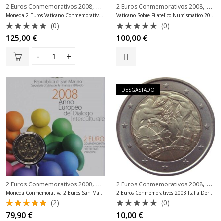
,
,
2 Euros Conmemorativos 2008
2 Euros Conmemorativos Vaticano
2 Euros Conmemorativos 2008
2 Eu
Moneda 2 Euros Vaticano Conmemorativa 2008 sin cartera
Vaticano Sobre Filatelico-Numismatico 2008
(0)
(0)
Valorado
Valorado
125,00
€
100,00
€
con
con
0
0
de
de
5
5
DESGASTADO
,
,
2 Euros Conmemorativos 2008
2 Euros Conmemorativos San Marino
2 Euros Conmemorativos 2008
2 Eu
Moneda Conmemorativa 2 Euros San Marino 2008 Oficial Fdc
2 Euros Conmemorativos 2008 Italia Derechos Humanos Unc
(2)
(0)
Valorado
Valorado
79,90
€
10,00
€