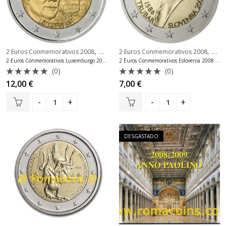
,
,
2 Euros Conmemorativos 2008
2 Euros Conmemorativos Luxemburgo
2 Euros Conmemorativos 2008
2 Eu
2 Euros Conmemorativos Luxemburgo 2008 Moneda
2 Euros Conmemorativos Eslovenia 2008 Moneda
(0)
(0)
Valorado
Valorado
12,00
€
7,00
€
con
con
0
0
de
de
5
5
DESGASTADO