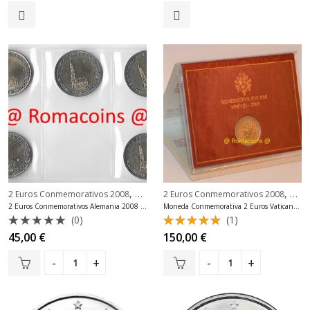
0
0
de
de
5
5
,
,
2 Euros Conmemorativos 2008
2 Euros Conmemorativos Alemania
2 Euros Conmemorativos 2008
2 Eu
2 Euros Conmemorativos Alemania 2008 5 Cecas ADFGJ
Moneda Conmemorativa 2 Euros Vaticano 2008 Oficial Fdc
(0)
(1)
Valorado
Valorado
45,00
€
150,00
€
con
con
5.00
0
de 5
de
5