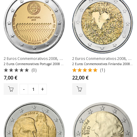
,
,
2 Euros Conmemorativos 2008
2 Euros Conmemorativos Portugal
2 Euros Conmemorativos 2008
2 Eu
2 Euros Conmemorativos Portugal 2008 Moneda
2 Euros Conmemorativos Finlandia 2008 Moneda
(0)
(1)
Valorado
Valorado
7,00
€
22,00
€
con
con
5.00
0
de 5
de
5