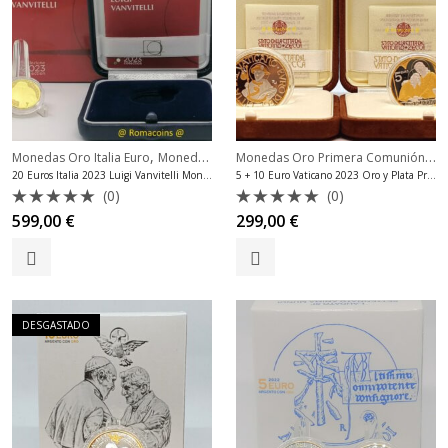
,
Monedas Oro Primera Comunión
,
Monedas Oro Italia Euro
Monedas Oro Primera Comunión
Mo
20 Euros Italia 2023 Luigi Vanvitelli Moneda Oro
5 + 10 Euro Vaticano 2023 Oro y Plata Proof
(0)
(0)
Valorado
Valorado
599,00
€
299,00
€
con
con
0
0
de
de
5
5
DESGASTADO