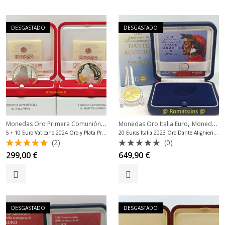
DESGASTADO
DESGASTADO
Monedas Oro Primera Comunión
,
,
Monedas Plata Vaticano Euro
Monedas Oro Italia Euro
Monedas Oro Primera Comunión
5 + 10 Euro Vaticano 2024 Oro y Plata Proof
20 Euros Italia 2023 Oro Dante Alighieri Paradise Muy Rara
(2)
(0)
Valorado
Valorado
299,00
€
649,90
€
con
5.00
con
de 5
0
de
5
DESGASTADO
DESGASTADO