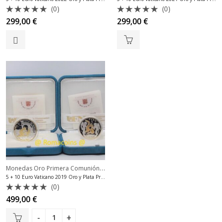
(0)
(0)
Valorado
Valorado
299,00
€
299,00
€
con
con
0
0
de
de
5
5
Monedas Oro Primera Comunión
,
Monedas Plata Vaticano Euro
5 + 10 Euro Vaticano 2019 Oro y Plata Proof
(0)
Valorado
499,00
€
con
0
de