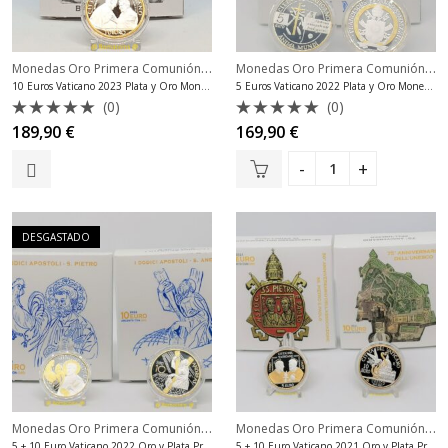
Monedas Oro Primera Comunión
,
Monedas Oro Primera Comunión
,
Monedas Plata Vaticano Euro
Mo
10 Euros Vaticano 2023 Plata y Oro Moneda Benedicto XVI
5 Euros Vaticano 2022 Plata y Oro Moneda Laudato Sì
(0)
(0)
Valorado
Valorado
189,90
€
169,90
€
con
con
0
0
de
de
5
5
DESGASTADO
Monedas Oro Primera Comunión
,
Monedas Oro Primera Comunión
,
Monedas Plata Vaticano Euro
Mo
5 + 10 Euro Vaticano 2022 Oro y Plata Proof
5 + 10 Euro Vaticano 2021 Oro y Plata Proof