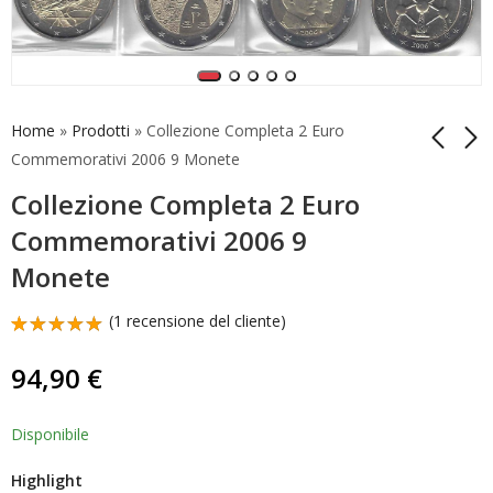
Home
»
Prodotti
»
Collezione Completa 2 Euro
Commemorativi 2006 9 Monete
Collezione Completa 2 Euro
2 Euro
Collezione Completa
Commemorativi
2 Euro
Commemorativi 2006 9
Lussemburgo 2015
Commemorativi 2007
5,50
82,40
€
€
Monete
Nassau Unc
8 Monete
(
1
recensione del cliente)
Valutato
1
5.00
su 5
94,90
€
su base
di
recensioni
Disponibile
Highlight