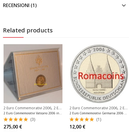
RECENSIONI (1)
Related products
,
,
2 Euro Commemorativi 2006
2 Euro Commemorativi Vaticano
2 Euro Commemorativi 2006
2 Euro Commemorativi Germania
2 Euro Commemorativi Vaticano 2006 in folder Fdc
2 Euro Commemorativi Germania 2006 Holstein Fdc
(3)
(1)
Valutato
Valutato
275,00
€
12,00
€
5.00
su 5
5.00
su 5