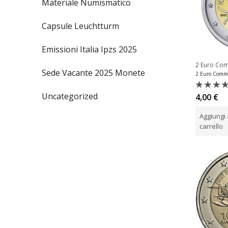
Materiale Numismatico
Capsule Leuchtturm
Emissioni Italia Ipzs 2025
2 Euro Co
Sede Vacante 2025 Monete
Uncategorized
Valutat
4,00
€
0
su
Aggiungi 
5
carrello