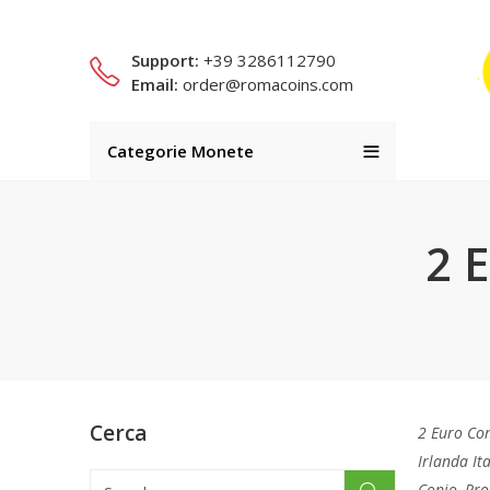
Support:
+39 3286112790
Email:
order@romacoins.com
Categorie Monete
2 
Cerca
2 Euro Co
Irlanda It
Conio, Pro