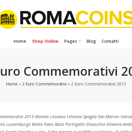
Home
Shop Online
Pages
Blog
Contatti
Euro Commemorativi 2
Home
»
2 Euro Commemorativi
»
2 Euro Commemorativi 2015
mmemorativi 2015 Monete Lituania Lettonia Spagna San Marino Vatica
alia Lussemburgo Malta Paesi Bassi Portogallo Slovacchia Slovenia Andor
of, Fondo Specchio e Unc. Tutte monete in perfette condizioni. Qualità