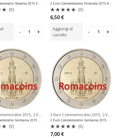
2 Euro Commemorativi Slovenia 2015 Emona Unc
2 Euro Commemorativi Finlandia 2015 Akseli Gallen Fdc
(0)
(0)
to
Valutato
6,50
€
0
su
al
Aggiungi al
5
carrello
,
,
mmemorativi 2015
2 Euro Commemorativi Germania
2 Euro Commemorativi 2015
2 Euro Commemorativi Germania
2 Euro Commemorativi Germania 2015 Hessen Zecca D
2 Euro Commemorativi Germania 2015 Hessen Zecca F
(0)
(0)
to
Valutato
7,00
€
0