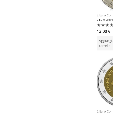
2 Euro Co
Valutat
13,00
€
0
su
Aggiungi 
5
carrello
2 Euro Co