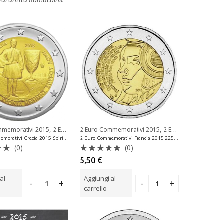
,
,
mmemorativi 2015
2 Euro Commemorativi Grecia
2 Euro Commemorativi 2015
2 Euro Commemorativi Francia
2 Euro Commemorativi Grecia 2015 Spiridon Louis Unc
2 Euro Commemorativi Francia 2015 225 Anni Festa Federazione
(0)
(0)
to
Valutato
5,50
€
0
su
al
Aggiungi al
5
carrello