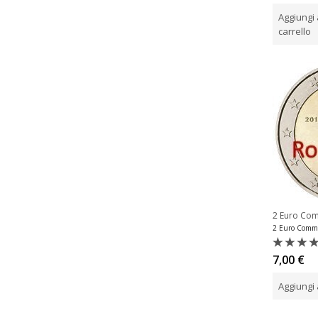
su
Aggiungi 
5
carrello
2 Euro Co
Valutat
7,00
€
0
su
Aggiungi 
5