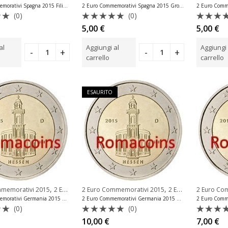
2 Euro Commemorativi Spagna 2015 Filippo VI Fdc
2 Euro Commemorativi Spagna 2015 Grotta di Altimira Unc
(0)
(0)
o
Valutato
Valuta
5,00
€
5,00
€
0
0
su
su
al
Aggiungi al
Aggiungi 
5
5
carrello
carrello
ESAURITO
,
,
mmemorativi 2015
2 Euro Commemorativi Germania
2 Euro Commemorativi 2015
2 Euro Commemorativi Germania
2 Euro Co
2 Euro Commemorativi Germania 2015 Hessen Fdc
2 Euro Commemorativi Germania 2015 Hessen Zecca A
(0)
(0)
o
Valutato
Valuta
10,00
€
7,00
€
0
0