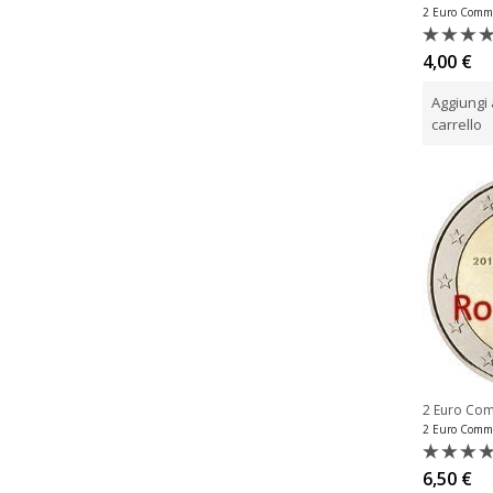
Valutat
4,00
€
0
su
Aggiungi 
5
carrello
2 Euro Co
Valutat
6,50
€
0