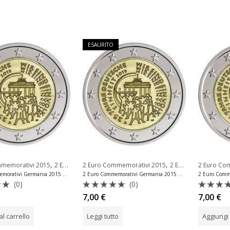
ESAURITO
,
,
mmemorativi 2015
2 Euro Commemorativi Germania
2 Euro Commemorativi 2015
2 Euro Commemorativi Germania
2 Euro Co
2 Euro Commemorativi Germania 2015 Riunificazione Zecca A
2 Euro Commemorativi Germania 2015 Riunificazione Zecca D
(0)
(0)
o
Valutato
Valuta
7,00
€
7,00
€
0
0
su
su
al carrello
Leggi tutto
Aggiungi 
5
5