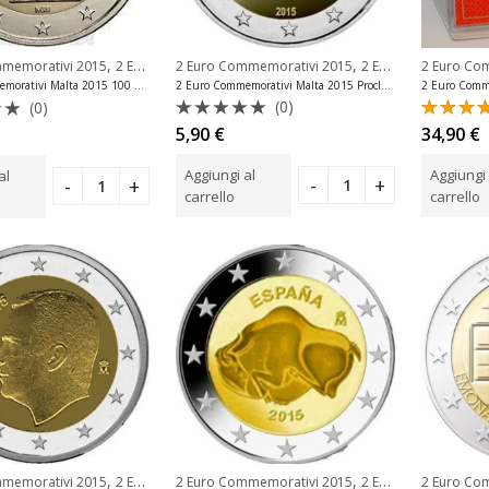
,
,
2 Euro Commemorativi 2015
2 Euro Commemorativi Malta
2 Euro Co
mmemorativi 2015
2 Euro Commemorativi Malta
2 Euro Commemorativi Malta 2015 Proclamazione Repubblica
2 Euro Commemorativi Malta 2015 100 Anni Primo Volo Unc
(0)
(0)
Valutato
Valuta
o
5,90
€
34,90
€
0
5.00
su
su
Aggiungi al
Aggiungi 
al
5
carrello
carrello
,
,
mmemorativi 2015
2 Euro Commemorativi Spagna
2 Euro Commemorativi 2015
2 Euro Commemorativi Spagna
2 Euro Co