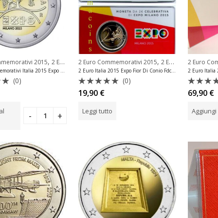
,
,
mmemorativi 2015
2 Euro Commemorativi Italia
2 Euro Commemorativi 2015
2 Euro Commemorativi Italia
2 Euro Co
2 Euro Commemorativi Italia 2015 Expo Unc
2 Euro Italia 2015 Expo Fior Di Conio Fdc Coincard
(0)
(0)
o
Valutato
Valuta
19,90
€
69,90
€
0
0
su
su
al
Leggi tutto
Aggiungi 
5
5