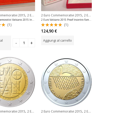
,
,
mmemorativi 2015
2 Euro Commemorativi Vaticano
2 Euro Commemorativi 2015
2 Euro Commemorativi Vaticano
2 Euro Commemorativi Vaticano 2015 Incontro Famiglia Fdc
2 Euro Vaticano 2015 Proof Incontro Famiglia Philadelphia
(1)
(1)
to
Valutato
124,90
€
 5
5.00
su 5
al
Aggiungi al carrello
,
,
mmemorativi 2015
2 Euro Commemorativi Slovenia
2 Euro Commemorativi 2015
2 Euro Commemorativi Finlandia