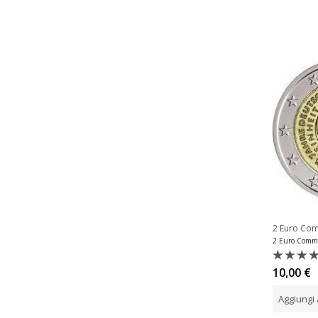
2 Euro Co
Valutat
10,00
€
0
su
Aggiungi 
5