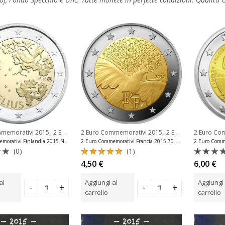
,
,
mmemorativi 2015
2 Euro Commemorativi Finlandia
2 Euro Commemorativi 2015
2 Euro Commemorativi Francia
2 Euro Co
2 Euro Commemorativi Finlandia 2015 Nascita Jean Sibelius Unc
2 Euro Commemorativi Francia 2015 70 Anni Pace Europa Unc
(0)
(1)
o
Valutato
Valuta
4,50
€
6,00
€
5.00
su 5
0
su
al
Aggiungi al
Aggiungi 
5
carrello
carrello