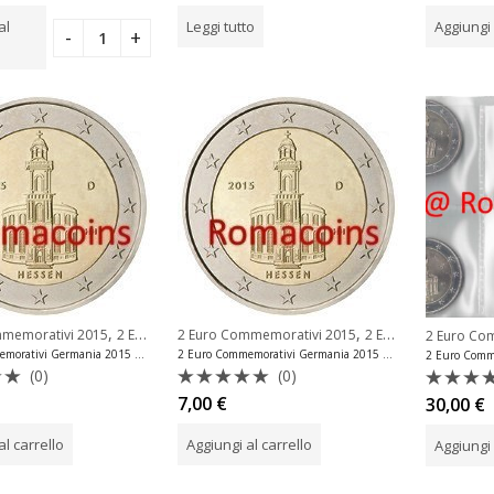
su
su
al
Leggi tutto
Aggiungi 
5
5
,
,
mmemorativi 2015
2 Euro Commemorativi Germania
2 Euro Commemorativi 2015
2 Euro Commemorativi Germania
2 Euro Co
2 Euro Commemorativi Germania 2015 Hessen Zecca G
2 Euro Commemorativi Germania 2015 Hessen Zecca J
(0)
(0)
o
Valutato
Valuta
7,00
€
30,00
€
0
0
su
su
al carrello
Aggiungi al carrello
Aggiungi 
5
5