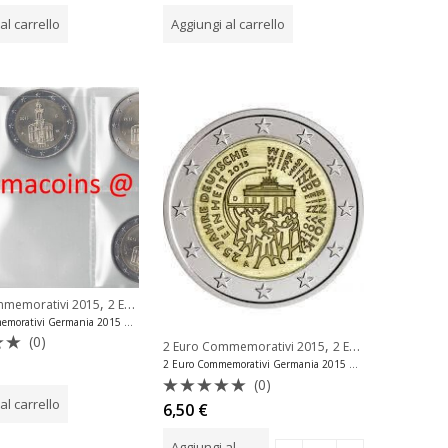
su
al carrello
Aggiungi al carrello
5
,
mmemorativi 2015
2 Euro Commemorativi Germania
2 Euro Commemorativi Germania 2015 Hessen 5 Zecche
(0)
,
2 Euro Commemorativi 2015
2 Euro Commemorativi Germania
to
2 Euro Commemorativi Germania 2015 Riunificazione Tedesca
(0)
al carrello
Valutato
6,50
€
0
su
Aggiungi al