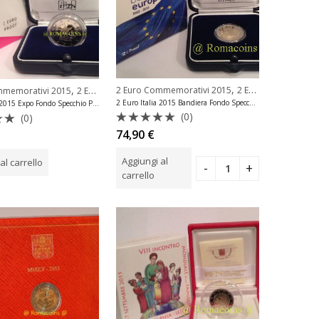
,
,
2 Euro Commemorativi 2015
2 Euro Commemorativi 2015 Bandiera
mmemorativi 2015
2 Euro Commemorativi Italia
2 Euro Italia 2015 Bandiera Fondo Specchio Proof
2 Euro Italia 2015 Expo Fondo Specchio Proof
(0)
(0)
Valutato
to
74,90
€
0
su
Aggiungi al
al carrello
5
carrello