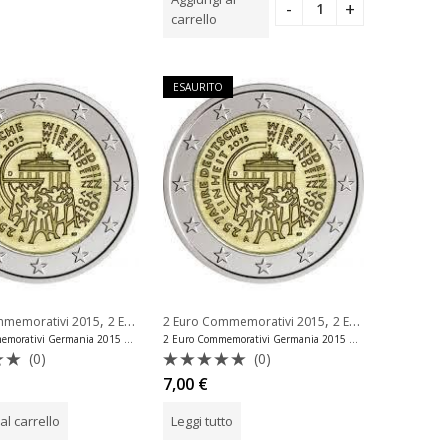
5
carrello
ESAURITO
,
,
mmemorativi 2015
2 Euro Commemorativi Germania
2 Euro Commemorativi 2015
2 Euro Commemorativi Germania
2 Euro Commemorativi Germania 2015 Riunificazione Zecca F
2 Euro Commemorativi Germania 2015 Riunificazione Zecca G
(0)
(0)
to
Valutato
7,00
€
0
su
al carrello
Leggi tutto
5