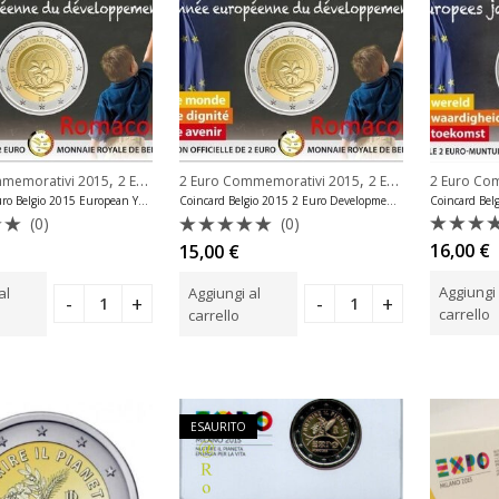
,
,
2 Euro Co
mmemorativi 2015
2 Euro Commemorativi Belgio
2 Euro Commemorativi 2015
2 Euro Commemorativi Belgio
Coincard 2 Euro Belgio 2015 European Year Development Casuale
Coincard Belgio 2015 2 Euro Development Francese
(0)
(0)
Valuta
o
Valutato
16,00
€
15,00
€
0
0
su
su
Aggiungi 
al
Aggiungi al
5
5
carrello
carrello
ESAURITO