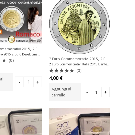
,
mmemorativi 2015
2 Euro Commemorativi Belgio
Coincard Belgio 2015 2 Euro Development Olandese
,
2 Euro Commemorativi 2015
2 Euro Commemorativi Italia
(0)
2 Euro Commemorativi Italia 2015 Dante Alighieri 750 Anni Unc Fdc
to
(0)
Valutato
4,00
€
al
0
su
Aggiungi al
5
carrello