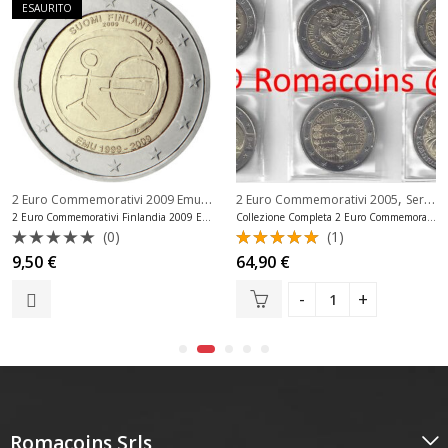
ESAURITO
2 Euro Commemorativi 2009 Emu
,
,
2 Euro Commemorativi Finlandia
2 Euro Commemorativi 2005
Serie Complete 2 Euro
2 Euro Commemorativi Finlandia 2009 Emu
Collezione Completa 2 Euro Commemorativi 2005 6 Monete
(0)
(1)
Valutato
Valutato
9,50
€
64,90
€
0
5.00
su 5
su
5
Romacoins Srls