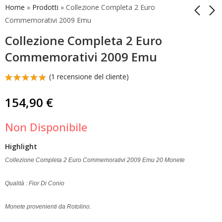
Home
»
Prodotti
»
Collezione Completa 2 Euro
Commemorativi 2009 Emu
Collezione Completa 2 Euro
Collezione Completa
2 Euro
2 Euro
Commemorativi
Commemorativi 2009 Emu
Commemorativi 2009
Germania 2018 5
90,00
30,00
€
€
11 Monete
Zecche Helmut
(
1
recensione del cliente)
Schmidt
Valutato
1
5.00
su 5
154,90
€
su base
di
recensioni
Non Disponibile
Highlight
Collezione Completa 2 Euro Commemorativi 2009 Emu 20 Monete
Qualità : Fior Di Conio
Monete provenienti da Rotolino.