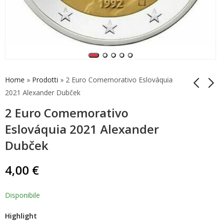
Home
»
Prodotti
»
2 Euro Comemorativo Eslováquia
2021 Alexander Dubček
2 Euro Comemorativo
2 Euro Comemorativo
2 Euro Comemorativo
Luxemburgo 2021
Alemanha 2022 5
Eslováquia 2021 Alexander
100 Anos Grão-
Casas da Moeda BU
12,90
29,90
€
€
Dubček
Duque Ologr.
4,00
€
Disponibile
Highlight