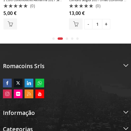
(0)
(0)
Avaliação
Avaliação
5,00
€
13,00
€
0
0
de
de
5
5
Romacoins Srls
Informação
Categorias