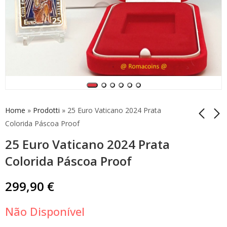
Home
»
Prodotti
»
25 Euro Vaticano 2024 Prata
Colorida Páscoa Proof
25 Euro Vaticano 2024 Prata
25 Euro Vaticano
50 Euro Itália 2023
2023 Prata Colorida
Giorgio Armani Ouro
Colorida Páscoa Proof
Páscoa Proof
Bnc
299,90
2.990,00
€
€
299,90
€
Não Disponível