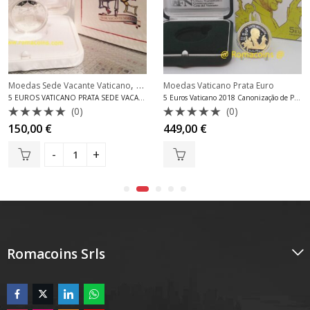
,
Moedas Sede Vacante Vaticano
Moedas Vaticano Prata Euro
Moedas Vaticano Prata Euro
5 EUROS VATICANO PRATA SEDE VACANTE 2013
5 Euros Vaticano 2018 Canonização de Paulo VI Ouro e Prata
(0)
(0)
Avaliação
Avaliação
150,00
€
449,00
€
0
0
de
de
5
5
Romacoins Srls