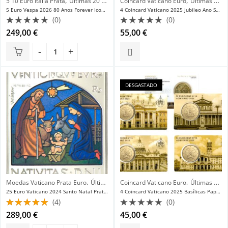
,
,
5 10 Euro Itália Prata
Últimas 20 Novidades
Coincard Vaticano Euro
Últimas 20 Novidades
5 Euro Vespa 2026 80 Anos Forever Iconic Itália Prata Bnc
4 Coincard Vaticano 2025 Jubileo Ano Santo 50 cc Fdc
(0)
(0)
Avaliação
Avaliação
249,00
€
55,00
€
0
0
de
de
5
5
DESGASTADO
,
,
Moedas Vaticano Prata Euro
Últimas 20 Novidades
Coincard Vaticano Euro
Últimas 20 Novidades
25 Euro Vaticano 2024 Santo Natal Prata Proof Raríssima
4 Coincard Vaticano 2025 Basílicas Papais de Roma 50 cc Fdc
(4)
(0)
Avaliação
Avaliação
289,00
€
45,00
€
5.00
de 5
0