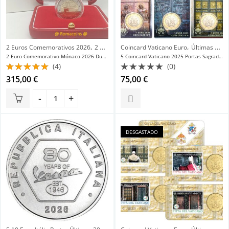
,
,
,
2 Euros Comemorativos 2026
2 Euros Comemorativos Mónaco
Coincard Vaticano Euro
Últimas 20 Novidades
Últimas 20 
2 Euro Comemorativo Mónaco 2026 Ducado de Valentinois
5 Coincard Vaticano 2025 Portas Sagradas de Roma 1 Euro Fdc
(4)
(0)
Avaliação
Avaliação
315,00
€
75,00
€
5.00
de 5
0
de
5
DESGASTADO