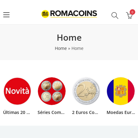
0
Home
Home
»
Home
Últimas 20 Novidades
Séries Completas 2 Euros
2 Euros Comemorativos
Moedas Euro Andorra