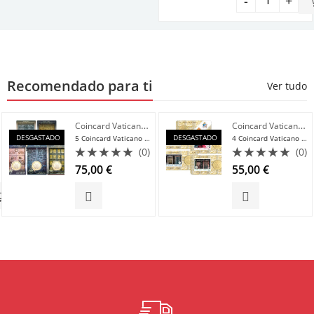
Recomendado para ti
Ver tudo
,
Coincard Vaticano Euro
,
Coincard Vaticano Euro
Últimas 20 Novidades
Últimas 20 Novidades
DESGASTADO
DESGASTADO
5 Coincard Vaticano 2025 Portas Sagradas de Roma 1 Euro Fdc
4 Coincard Vaticano 2025 Jubileo Ano Santo 50 cc Fdc
(0)
(0)
Avaliação
Avaliação
75,00
€
55,00
€
0
0
de
de
5
5