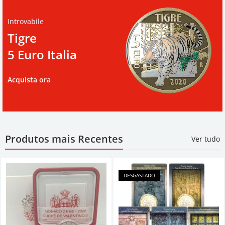
Introvabile
Tigre
5 Euro Italia
Acquista ora
Produtos mais Recentes
Ver tudo
DESGASTADO