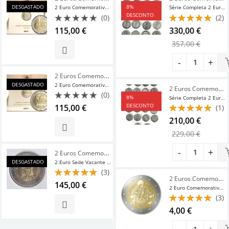
DESGASTADO
8
%
2 Euro Comemorativo Vaticano Jubileu 2025 Bnc
Série Completa 2 Euros Comemorativos 2025 42 Moedas
DESCONTO
(0)
(2)
Avaliação
Avaliação
115,00
€
330,00
€
0
5.00
de 5
357,00
€
de
5
2 Euros Comemorativos 2025
,
2 Euros Comemorativos Vatic
DESGASTADO
2 Euro Comemorativo Vaticano Miguel Ângelo Buonarroti 2025 Bnc
2 Euros Comemorativos 2025
(0)
8
%
Série Completa 2 Euros Comemorativos 2025 27 Moedas
Avaliação
DESCONTO
115,00
€
(1)
0
Avaliação
210,00
€
de
5.00
de 5
5
229,00
€
2 Euros Comemorativos 2025
,
2 Euros Comemorativos Vatic
DESGASTADO
2 Euro Sede Vacante 2025 Vaticano Bnc Muito Raro
(3)
2 Euros Comemorativos 2025
Avaliação
145,00
€
2 Euro Comemorativo Eslovénia 2025 Miki Muster
5.00
de 5
(3)
Avaliação
4,00
€
5.00
de 5