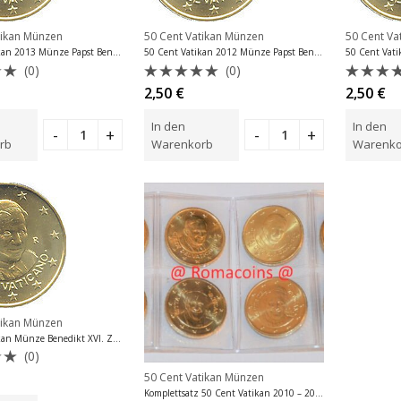
tikan Münzen
50 Cent Vatikan Münzen
50 Cent Va
50 Cent Vatikan 2013 Münze Papst Benedikt XVI
50 Cent Vatikan 2012 Münze Papst Benedikt XVI
(0)
(0)
et
Bewertet
Bewer
2,50
€
2,50
€
mit
mit
0
0
In den
In den
von
von
5
5
rb
Warenkorb
Warenko
tikan Münzen
50 Cent Vatikan Münze Benedikt XVI. Zufallsjahr
(0)
et
50 Cent Vatikan Münzen
Komplettsatz 50 Cent Vatikan 2010 – 2017 8 Münzen Unc