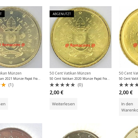
T
ABGENUTZT
tikan Münzen
50 Cent Vatikan Münzen
50 Cent Va
50 Cent Vatikan 2021 Münze Papst Franziskus
50 Cent Vatikan 2020 Münze Papst Franziskus
(1)
(0)
et
Bewertet
Bewer
2,00
€
2,00
€
0
mit
mit
0
0
sen
Weiterlesen
In den
von
von
5
5
Warenko