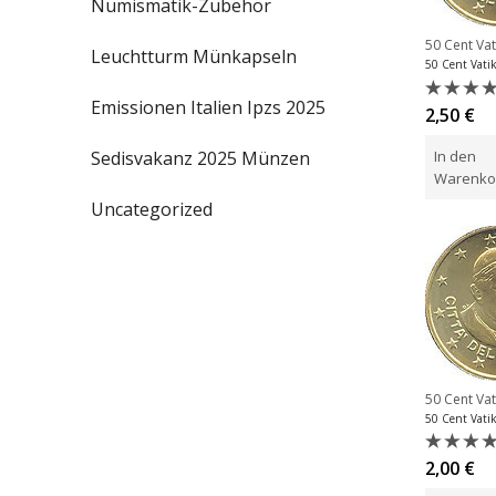
Numismatik-Zubehör
50 Cent Va
Leuchtturm Münkapseln
Emissionen Italien Ipzs 2025
Bewert
2,50
€
mit
0
In den
Sedisvakanz 2025 Münzen
von
5
Warenko
Uncategorized
50 Cent Va
Bewert
2,00
€
mit