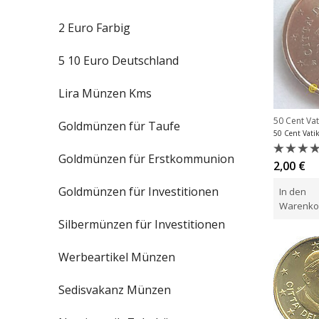
2 Euro Farbig
5 10 Euro Deutschland
Lira Münzen Kms
50 Cent Va
Goldmünzen für Taufe
Goldmünzen für Erstkommunion
Bewert
2,00
€
mit
0
Goldmünzen für Investitionen
In den
von
5
Warenko
Silbermünzen für Investitionen
Werbeartikel Münzen
Sedisvakanz Münzen