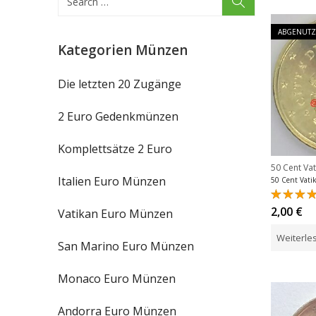
ABGENUTZ
Kategorien Münzen
Die letzten 20 Zugänge
2 Euro Gedenkmünzen
Komplettsätze 2 Euro
50 Cent Va
Italien Euro Münzen
Bewert
2,00
€
Vatikan Euro Münzen
mit
5.0
von 5
Weiterle
San Marino Euro Münzen
Monaco Euro Münzen
Andorra Euro Münzen