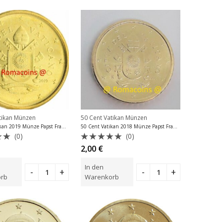
tikan Münzen
50 Cent Vatikan Münzen
50 Cent Vatikan 2019 Münze Papst Franziskus
50 Cent Vatikan 2018 Münze Papst Franziskus
(0)
(0)
tet
Bewertet
2,00
€
mit
0
In den
von
5
rb
Warenkorb