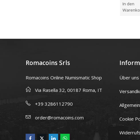
0
In den
von
5
Warenko
Romacoins Srls
Inform
Romacoins Online Numismatic Shop
Über uns
Via Rasella 32, 00187 Roma, IT
Versandk
+39 3286112790
Allgemei
order@romacoins.com
Cookie Po
Widerruf