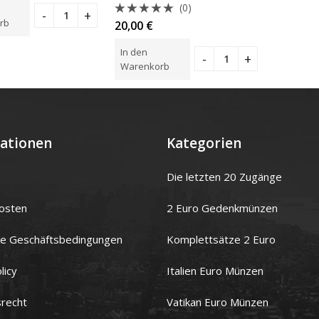
(0)
rb
Bewertet
20,00
€
mit
0
In den
von
5
Warenkorb
ationen
Kategorien
Die letzten 20 Zugänge
osten
2 Euro Gedenkmünzen
ne Geschäftsbedingungen
Komplettsätze 2 Euro
licy
Italien Euro Münzen
srecht
Vatikan Euro Münzen