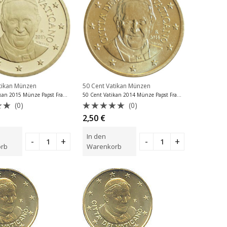
tikan Münzen
50 Cent Vatikan Münzen
50 Cent Vatikan 2015 Münze Papst Franziskus
50 Cent Vatikan 2014 Münze Papst Franziskus
(0)
(0)
tet
Bewertet
2,50
€
mit
0
In den
von
5
rb
Warenkorb