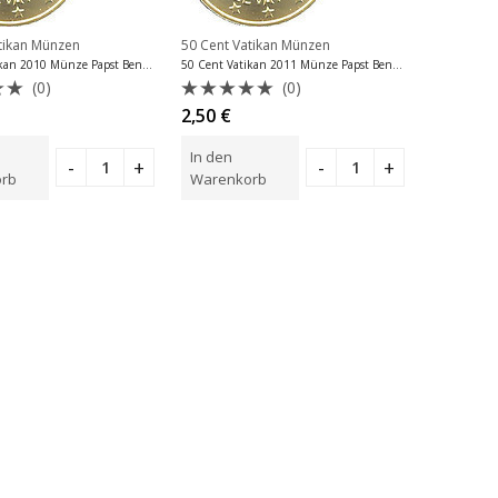
tikan Münzen
50 Cent Vatikan Münzen
50 Cent Vatikan 2010 Münze Papst Benedikt XVI
50 Cent Vatikan 2011 Münze Papst Benedikt XVI
(0)
(0)
tet
Bewertet
2,50
€
mit
0
In den
von
5
rb
Warenkorb