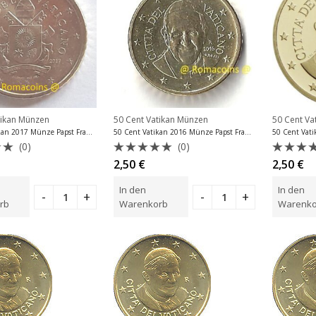
tikan Münzen
50 Cent Vatikan Münzen
50 Cent Va
50 Cent Vatikan 2017 Münze Papst Franziskus
50 Cent Vatikan 2016 Münze Papst Franziskus
(0)
(0)
et
Bewertet
Bewer
2,50
€
2,50
€
mit
mit
0
0
In den
In den
von
von
5
5
rb
Warenkorb
Warenko