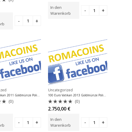
mit
0
tet
In den
von
5
Warenkorb
rb
ized
Uncategorized
100 Euro Vatikan 2011 Goldmünze Polierte Platte PP
100 Euro Vatikan 2013 Goldmünze Polierte Platte PP
(0)
(0)
tet
Bewertet
2.750,00
€
mit
0
In den
von
5
rb
Warenkorb