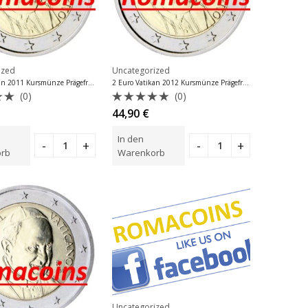
ized
Uncategorized
2 Euro Vatikan 2011 Kursmünze Prägefrisch
2 Euro Vatikan 2012 Kursmünze Prägefrisch
(0)
(0)
tet
Bewertet
44,90
€
mit
0
In den
von
5
rb
Warenkorb
Uncategorized