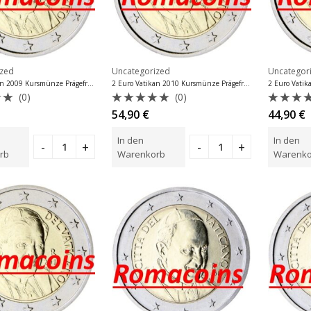
ized
Uncategorized
Uncategor
2 Euro Vatikan 2009 Kursmünze Prägefrisch
2 Euro Vatikan 2010 Kursmünze Prägefrisch
(0)
(0)
et
Bewertet
Bewer
54,90
€
44,90
€
mit
mit
0
0
In den
In den
von
von
5
5
rb
Warenkorb
Warenko