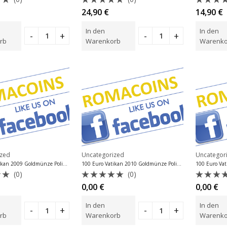
et
Bewertet
Bewer
24,90
€
14,90
€
mit
mit
0
0
In den
In den
von
von
5
5
rb
Warenkorb
Warenko
ized
Uncategorized
Uncategor
100 Euro Vatikan 2009 Goldmünze Polierte Platte PP
100 Euro Vatikan 2010 Goldmünze Polierte Platte PP
(0)
(0)
et
Bewertet
Bewer
0,00
€
0,00
€
mit
mit
0
0
In den
In den
von
von
5
5
rb
Warenkorb
Warenko