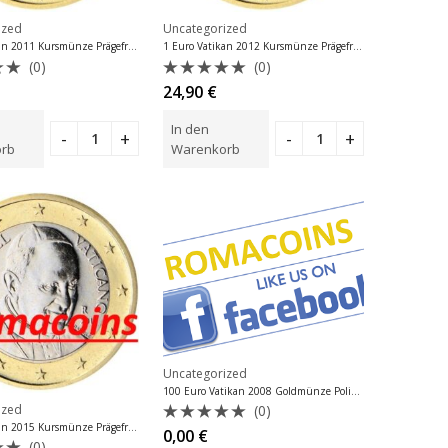
ized
Uncategorized
1 Euro Vatikan 2011 Kursmünze Prägefrisch
1 Euro Vatikan 2012 Kursmünze Prägefrisch
(0)
(0)
tet
Bewertet
24,90
€
mit
0
In den
von
5
rb
Warenkorb
Uncategorized
100 Euro Vatikan 2008 Goldmünze Polierte Platte PP
ized
(0)
1 Euro Vatikan 2015 Kursmünze Prägefrisch
Bewertet
0,00
€
(0)