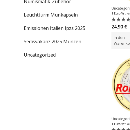
Numismatik-Zubehör
Uncategor
Leuchtturm Münkapseln
Bewert
24,90
€
Emissionen Italien Ipzs 2025
mit
0
In den
von
Sedisvakanz 2025 Münzen
5
Warenko
Uncategorized
Uncategor