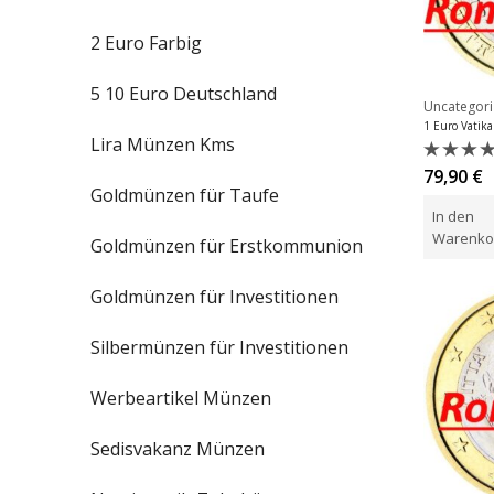
2 Euro Farbig
5 10 Euro Deutschland
Uncategor
Lira Münzen Kms
Bewert
79,90
€
mit
Goldmünzen für Taufe
0
In den
von
5
Warenko
Goldmünzen für Erstkommunion
Goldmünzen für Investitionen
Silbermünzen für Investitionen
Werbeartikel Münzen
Sedisvakanz Münzen