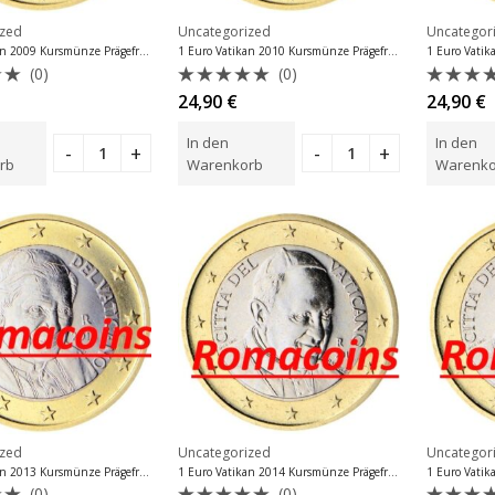
ized
Uncategorized
Uncategor
1 Euro Vatikan 2009 Kursmünze Prägefrisch
1 Euro Vatikan 2010 Kursmünze Prägefrisch
(0)
(0)
et
Bewertet
Bewer
24,90
€
24,90
€
mit
mit
0
0
In den
In den
von
von
5
5
rb
Warenkorb
Warenko
ized
Uncategorized
Uncategor
1 Euro Vatikan 2013 Kursmünze Prägefrisch
1 Euro Vatikan 2014 Kursmünze Prägefrisch
(0)
(0)