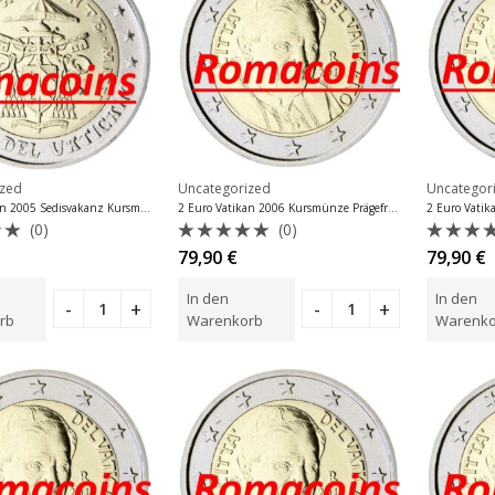
ized
Uncategorized
Uncategor
2 Euro Vatikan 2005 Sedisvakanz Kursmünze Prägefrisch
2 Euro Vatikan 2006 Kursmünze Prägefrisch
(0)
(0)
et
Bewertet
Bewer
79,90
€
79,90
€
mit
mit
0
0
In den
In den
von
von
5
5
rb
Warenkorb
Warenko