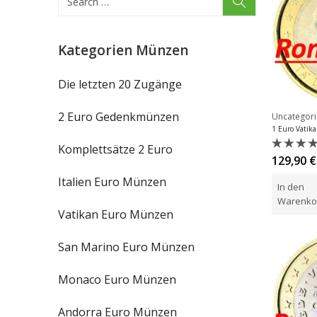
Kategorien Münzen
Die letzten 20 Zugänge
2 Euro Gedenkmünzen
Uncategor
Komplettsätze 2 Euro
Bewert
129,90
€
mit
0
Italien Euro Münzen
In den
von
5
Warenko
Vatikan Euro Münzen
San Marino Euro Münzen
Monaco Euro Münzen
Andorra Euro Münzen