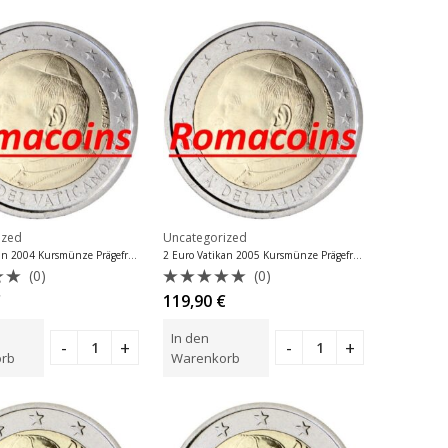
ized
Uncategorized
2 Euro Vatikan 2004 Kursmünze Prägefrisch
2 Euro Vatikan 2005 Kursmünze Prägefrisch
(0)
(0)
tet
Bewertet
€
119,90
€
mit
0
In den
von
5
rb
Warenkorb