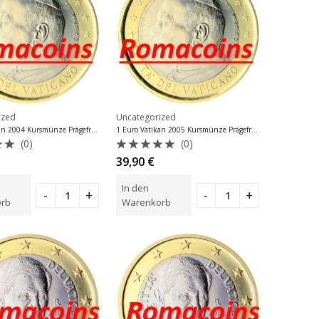
ized
Uncategorized
1 Euro Vatikan 2004 Kursmünze Prägefrisch
1 Euro Vatikan 2005 Kursmünze Prägefrisch
(0)
(0)
tet
Bewertet
39,90
€
mit
0
In den
von
5
rb
Warenkorb