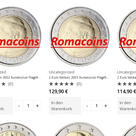
ized
Uncategorized
Uncategor
2 Euro Vatikan 2002 Kursmünze Prägefrisch
2 Euro Vatikan 2003 Kursmünze Prägefrisch
(0)
(0)
et
Bewertet
Bewer
129,90
€
114,90
mit
mit
0
0
In den
In den
von
von
5
5
rb
Warenkorb
Warenko