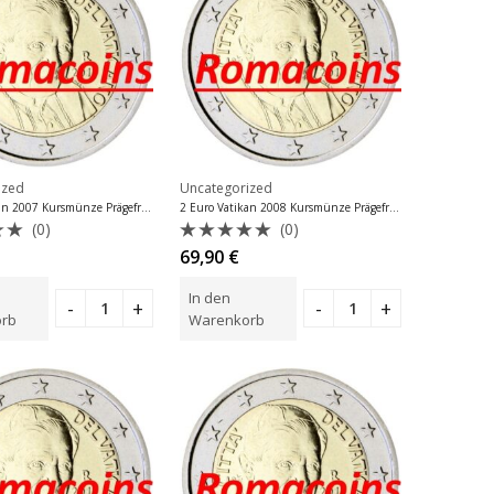
ized
Uncategorized
2 Euro Vatikan 2007 Kursmünze Prägefrisch
2 Euro Vatikan 2008 Kursmünze Prägefrisch
(0)
(0)
tet
Bewertet
69,90
€
mit
0
In den
von
5
rb
Warenkorb