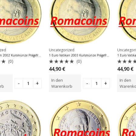
ized
Uncategorized
Uncategor
1 Euro Vatikan 2002 Kursmünze Prägefrisch
1 Euro Vatikan 2003 Kursmünze Prägefrisch
(0)
(0)
et
Bewertet
Bewer
44,90
€
44,90
€
mit
mit
0
0
In den
In den
von
von
5
5
rb
Warenkorb
Warenko