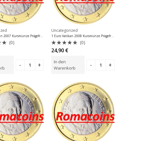
ized
Uncategorized
1 Euro Vatikan 2007 Kursmünze Prägefrisch
1 Euro Vatikan 2008 Kursmünze Prägefrisch
(0)
(0)
tet
Bewertet
24,90
€
mit
0
In den
von
5
rb
Warenkorb