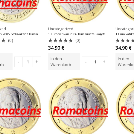
ized
Uncategorized
Uncategor
1 Euro Vatikan 2005 Sedisvakanz Kursmünze Prägefrisch
1 Euro Vatikan 2006 Kursmünze Prägefrisch
(0)
(0)
et
Bewertet
Bewer
34,90
€
34,90
€
mit
mit
0
0
In den
In den
von
von
5
5
rb
Warenkorb
Warenko