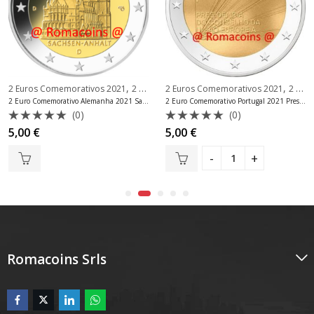
,
,
2 Euros Comemorativos 2021
2 Euros Comemorativos Alemanha
2 Euros Comemorativos 2021
2 Euros Comemorativos Portugal
2 Euro Comemorativo Alemanha 2021 Saxónia-Anhalt Casa da Moeda F
2 Euro Comemorativo Portugal 2021 Presidência do Conselho Europeu
(0)
(0)
Avaliação
Avaliação
5,00
€
5,00
€
0
0
de
de
5
5
Romacoins Srls