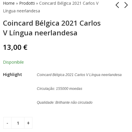
Home
»
Prodotti
»
Coincard Bélgica 2021 Carlos V
Língua neerlandesa
Coincard Bélgica 2021 Carlos
Coincard França 2021
Coincard Bélgica 2021
Olimpíadas 2 Euro
Carlos V Língua
V Língua neerlandesa
Comemorativo
Francesa
15,00
13,00
€
€
Aleatória
13,00
€
Disponibile
Highlight
Coincard Bélgica 2021 Carlos V Língua neerlandesa
Circulação: 155000 moedas
Qualidade: Brilhante não circulado