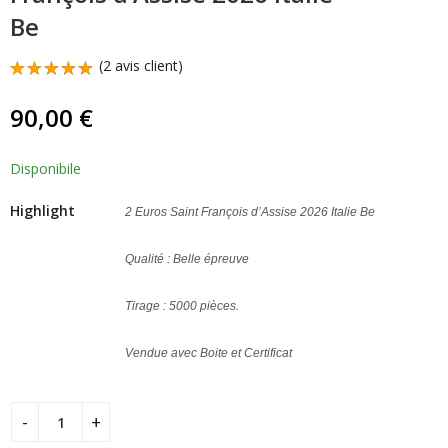
2025 Argent Be Très
170,00
€
299,00
€
Be
Rare
(
2
avis client)
Noté
1
5.00
sur
90,00
€
5 basé
sur
notation
client
Disponibile
Highlight
2 Euros Saint François d’Assise 2026 Italie Be
Qualité : Belle épreuve
Tirage : 5000 pièces.
Vendue avec Boite et Certificat