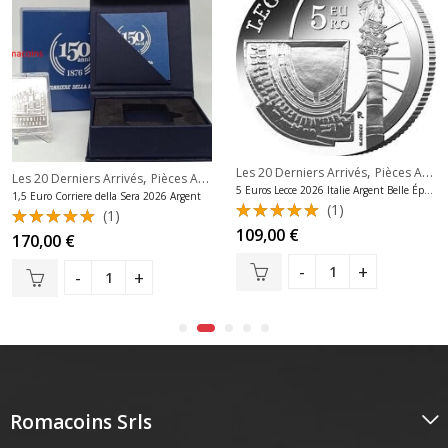
,
Les 20 Derniers Arrivés
Pièces Argent Italie Euros
,
,
,
erniers Arrivés
20 Derniers Arrivés
Les 20 Derniers Arrivés
Pièces Siège Vacant Vatican
Séries Complètes 2 Euros
Pièces Argent Italie Euros
5 Euros Lecce 2026 Italie Argent Belle Épreuve
1,5 Euro Corriere della Sera 2026 Argent
(1)
(1)
Note
109,00
€
Note
170,00
€
5.00
sur
5.00
sur
5
5
Romacoins Srls