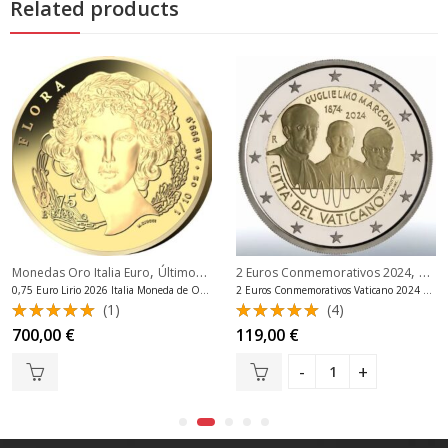
Related products
,
,
Monedas Oro Italia Euro
Últimos 20 Productos
2 Euros Conmemorativos 2024
2 Eu
0,75 Euro Lirio 2026 Italia Moneda de Oro 999.9
2 Euros Conmemorativos Vaticano 2024 Marconi sin cartera
(1)
(4)
Valorado
Valorado
700,00
€
119,00
€
con
5.00
con
5.00
de 5
de 5