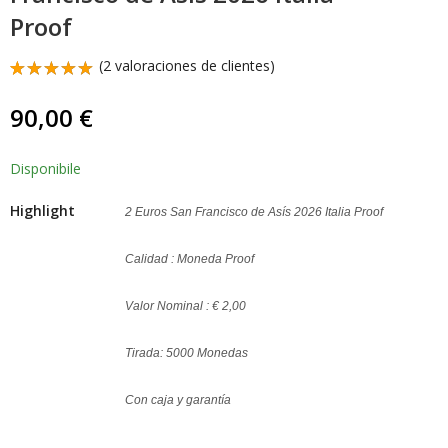
2025 Plata Proof Rara
170,00
€
299,00
€
Proof
(
2
valoraciones de clientes)
Valorado
1
con
5.00
90,00
€
de 5 en
base a
valoración
de un
Disponibile
cliente
Highlight
2 Euros San Francisco de Asís 2026 Italia Proof
Calidad : Moneda Proof
Valor Nominal : € 2,00
Tirada: 5000 Monedas
Con caja y garantía