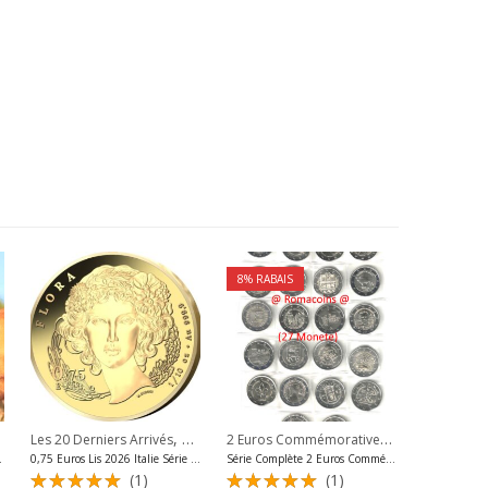
8
% RABAIS
,
,
,
2 Euros Commémoratives 2025
,
és
Les 20 Derniers Arrivés
2 Euros Commémoratives Malte
Pièces Or Italie Euros
Les 20 Derniers Arrivés
Les 20 Der
Les 20 De
ative Chien
0,75 Euros Lis 2026 Italie Série Flore Or 999,9 Bu
Série Complète 2 Euros Commémoratives 2025 27 Pièces
(1)
(1)