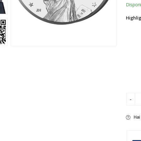
client
Disponi
Highli
Hai