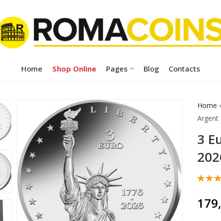
Home
Shop Online
Pages
Blog
Contacts
Home
Argent
3 Eu
202
Noté
2
5.00
179
5 ba
sur
notat