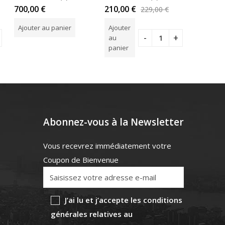
Note
Note
Note
700,00
€
210,00
€
179,00
229,00
€
5.00
sur
5.00
sur
5.00
s
5
5
5
Ajouter au panier
Ajouter
Ajouter
au
au
panier
panier
Abonnez-vous à la Newsletter
Vous recevrez immédiatement votre
Coupon de Bienvenue
J’ai lu et j’accepte les conditions
générales relatives au