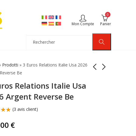
0
Mon Compte
Panier
»
Prodotti
»
3 Euros Relations Italie Usa 2026
 Reverse Be
ros Relations Italie Usa
Triptyque Cuivre Saint
5 Euros Fondation
François d'Assise
Istat Italie 2026
6 Argent Reverse Be
2026 Pièces 0,75
Argent Bu
149,00
110,00
€
€
Euros
(
3
avis client)
sur
,00
€
sé
ions