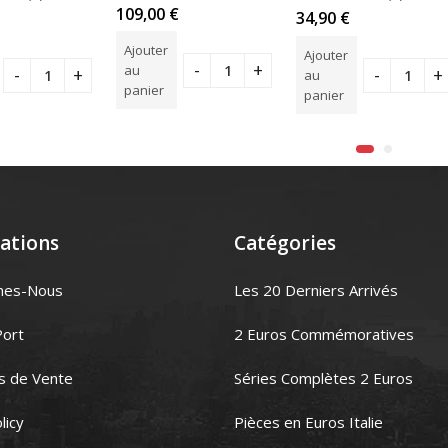
Note
109,00
€
Note
34,90
€
5.00
sur
r
5.00
sur
5
5
Ajouter
Ajouter
au
au
panier
panier
ations
Catégories
mes-Nous
Les 20 Derniers Arrivés
Port
2 Euros Commémoratives
s de Vente
Séries Complètes 2 Euros
licy
Pièces en Euros Italie