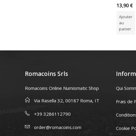
Note
Note
Note
39,00
€
145,00
€
13,90
€
5.00
sur
5.00
sur
5.00
su
5
5
5
Ajouter
Lire la suite
Ajouter
au
au
panier
panier
Romacoins Srls
Inform
Romacoins Online Numismatic Shop
Qui Som
Via Rasella 32, 00187 Roma, IT
Frais de 
+39 3286112790
Condition
order@romacoins.com
Cookie Po