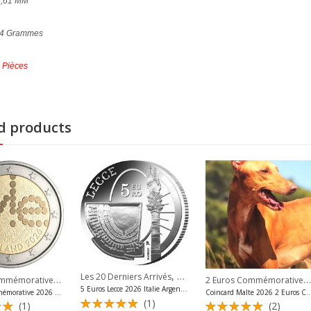
8,61 MM
04 Grammes
 Pièces
d products
,
Les 20 Derniers Arrivés
Pièces Argent Italie Euros
2 Euros Commémoratives 2026
,
,
,
,
2 Euros Commémoratives 2026
ommémoratives Vatican
rniers Arrivés
2 Euros Commémoratives Finlande
Les 20 Derniers Arrivés
Pièces Siège Vacant Vatican
Les 20 Derniers Arriv
5 Euros Lecce 2026 Italie Argent Belle Épreuve
2 Euros Commémorative 2026 Yle Broadcasting Finlande Unc
Coincard Malte 2026 2 Euros Commémor
(1)
(1)
(2)