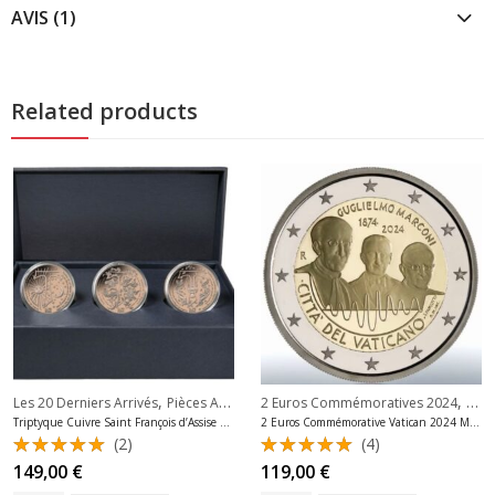
AVIS (1)
Related products
,
,
,
iers Arrivés
ros Commémoratives Saint-Marin
Les 20 Derniers Arrivés
Pièces Argent Italie Euros
Les 20 Derniers Arrivés
2 Euros Commémoratives 2024
2 Eu
Triptyque Cuivre Saint François d’Assise 2026 Pièces 0,75 Euros
2 Euros Commémorative Vatican 2024 Marconi sans Coffret
(2)
(4)
Note
Note
149,00
€
119,00
€
5.00
sur
5.00
sur