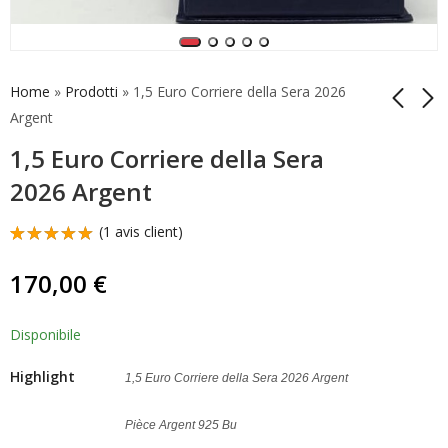
Home
»
Prodotti
»
1,5 Euro Corriere della Sera 2026
Argent
1,5 Euro Corriere della Sera
2 Euros Pinocchio
2 Euros Reverse Saint
Reverse Proof 2026
François d'Assise
2026 Argent
Collodi Italie Be
2026 Italie Be
109,00
90,00
€
€
(
1
avis client)
Noté
1
5.00
sur
170,00
€
5 basé
sur
notation
client
Disponibile
Highlight
1,5 Euro Corriere della Sera 2026 Argent
Pièce Argent 925 Bu