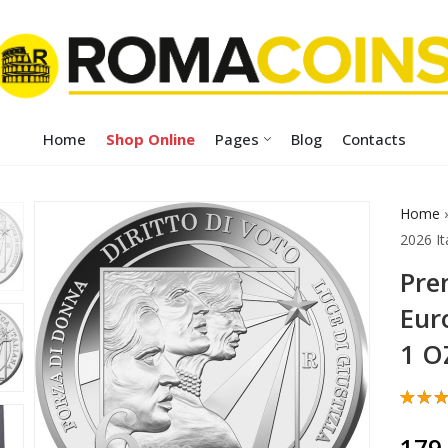
Home
Shop Online
Pages
Blog
Contacts
Home
2026 It
Pre
Eur
1 O
Noté
1
5.00
179