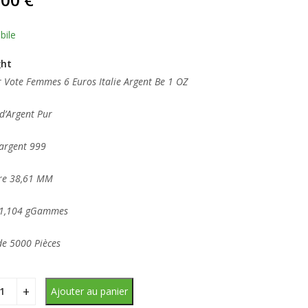
sé
ion
bile
ght
 Vote Femmes 6 Euros Italie Argent Be 1 OZ
d’Argent Pur
’argent 999
re 38,61 MM
31,104 gGammes
de 5000 Pièces
Ajouter au panier