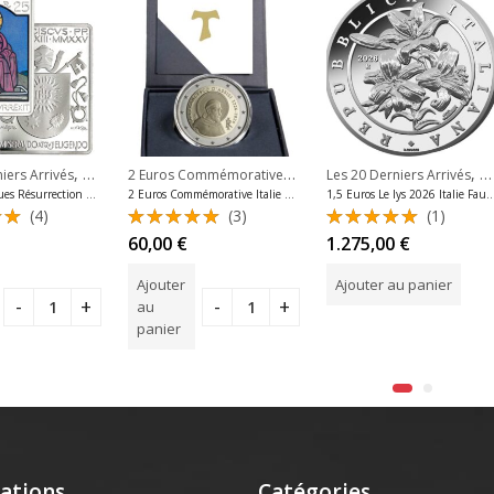
,
,
,
2 Euros Commémoratives 2026
,
,
ers Arrivés
ommémoratives Malte
Derniers Arrivés
Pièces Argent Vatican Euros
Pièces Siège Vacant Vatican
Les 20 Derniers Arrivés
Les 20 Derniers Arrivés
2 Euros Commémoratives I
Piè
25 Euros Pâques Résurrection Vatican 2025 Argent Be Très Rare
2 Euros Commémorative Italie Saint François d’Assise 2026 Be
1,5 Euros Le lys 2026 Italie Faune et Flore Argent 10 OZ Rare
(4)
(3)
(1)
Note
Note
60,00
€
1.275,00
€
r
5.00
sur
5.00
sur
5
5
Ajouter
Ajouter au panier
au
panier
ations
Catégories