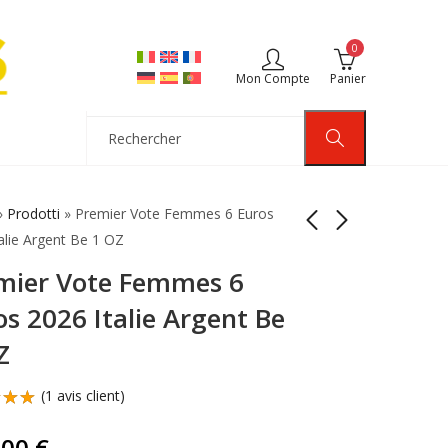
0
Mon Compte
Panier
»
Prodotti
»
Premier Vote Femmes 6 Euros
alie Argent Be 1 OZ
mier Vote Femmes 6
Cornetto Algida Pièce
Coincard Finlande
1,5 Euros 2026 Italie
2026 Yle
os 2026 Italie Argent Be
Argent 1 OZ Rare
Broadcasting 2 Euros
195,00
14,99
€
€
Z
Langue Anglaise
(
1
avis client)
sur
,00
€