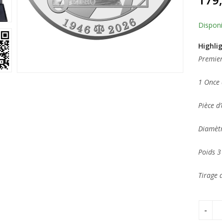
5 ba
sur
notat
client
Disponi
Highli
Premier
1 Once 
Pièce d
Diamèt
Poids 
Tirage 