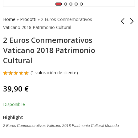
Home
»
Prodotti
»
2 Euros Conmemorativos
Vaticano 2018 Patrimonio Cultural
2 Euros Conmemorativos
Monaco 2017
2 Euros Vaticano
Carabineros Moneda
2018 Patrimonio
Vaticano 2018 Patrimonio
2 Euros
Cultural Moneda
890,00
94,90
€
€
Cultural
Conmemorativa
Proof
Proof
(
1
valoración de cliente)
Valorado
1
con
5.00
39,90
€
de 5 en
base a
valoración
de un
Disponibile
cliente
Highlight
2 Euros Conmemorativos Vaticano 2018 Patrimonio Cultural Moneda