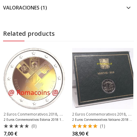
VALORACIONES (1)
Related products
,
,
ros Conmemorativos Finlandia
2 Euros Conmemorativos 2018
2 Euros Conmemorativos Estonia
2 Euros Conmemorativos 2018
2 Eu
2 Euros Conmemorativos Estonia 2018 100 Años Estados Bálticos
2 Euros Conmemorativos Vaticano 2018 Padre Pio Moneda
(0)
(1)
Valorado
Valorado
7,00
€
38,90
€