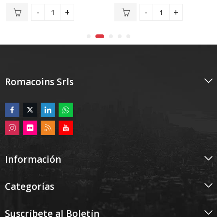
con
con
5.00
0
de 5
de
5
Romacoins Srls
Información
Categorías
Suscríbete al Boletín