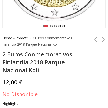
Home
»
Prodotti
»
2 Euros Conmemorativos
Finlandia 2018 Parque Nacional Koli
2 Euros Conmemorativos
Coincard Belgica 2014
2 Euros
2 Euros Cruz Roja
Conmemorativos
Finlandia 2018 Parque
Idioma Holandés
Finlandia 2018 Sauna
17,50
8,00
€
€
Nacional Koli
Finlandesa Unc
12,00
€
No Disponible
Highlight