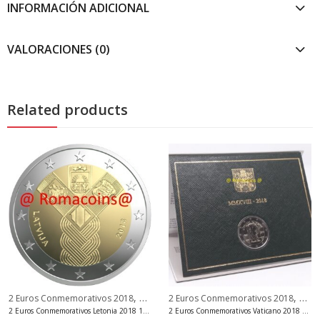
INFORMACIÓN ADICIONAL
VALORACIONES (0)
Related products
,
,
2 Euros Conmemorativos 2018
2 Euros Conmemorativos Letonia
2 Euros Conmemorativos 2018
2 Eu
ros Conmemorativos Finlandia
2 Euros Conmemorativos Letonia 2018 100 Años Estados Bálticos
2 Euros Conmemorativos Vaticano 2018 Padre Pio Moneda