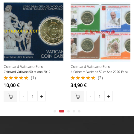
Coincard Vaticano Euro
Coincard Vaticano Euro
Coincard Vaticano 50 cc Ano 2012
4 Coincard Vaticano 50 cc Ano 2020 Papa Francisco com Animais
(1)
(2)
Avaliação
Avaliação
10,00
€
34,90
€
5.00
de 5
5.00
de 5