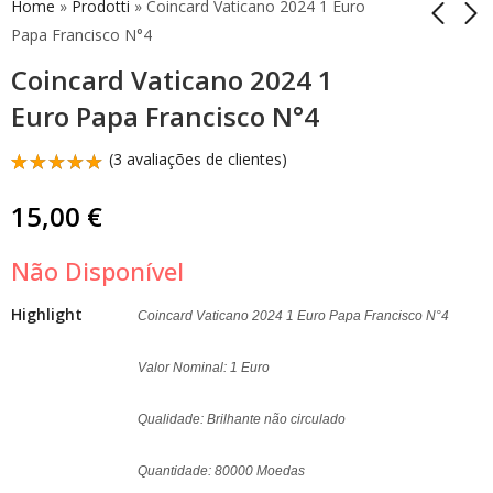
Home
»
Prodotti
»
Coincard Vaticano 2024 1 Euro
Papa Francisco N°4
Coincard Vaticano 2024 1
Envelope Filatélico
25 Euro Vaticano
Numismático
2024 Guglielmo
Euro Papa Francisco N°4
Vaticano 2024
Marconi Prata Proof
75,00
299,90
€
€
Marconi
(
3
avaliações de clientes)
Classificado
3
com
5.00
15,00
€
em 5 com
base em
classificações
Não Disponível
de
clientes
Highlight
Coincard Vaticano 2024 1 Euro Papa Francisco N°4
Valor Nominal: 1 Euro
Qualidade: Brilhante não circulado
Quantidade: 80000 Moedas