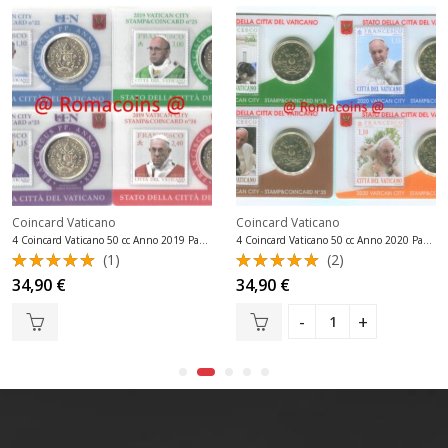
Coincard Vaticano
Coincard Vaticano
4 Coincard Vaticano 50 cc Anno 2019 Papa Francesco
4 Coincard Vaticano 50 cc Anno 2020 Papa Francesco con Animali
(1)
(2)
Valutato
Valutato
34,90
€
34,90
€
5.00
su 5
5.00
su 5