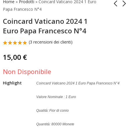
Home
»
Prodotti
»
Coincard Vaticano 2024 1 Euro
Papa Francesco N°4
Coincard Vaticano 2024 1
Busta Filatelica
25 Euro Vaticano
Numismatica
2024 Guglielmo
Euro Papa Francesco N°4
Vaticano 2024
Marconi Argento
75,00
299,90
€
€
Guglielmo Marconi
Proof
(
3
recensioni dei clienti)
Valutato
3
5.00
su 5
15,00
€
su base
di
recensioni
Non Disponibile
Highlight
Coincard Vaticano 2024 1 Euro Papa Francesco N°4
Valore Nominale : 1 Euro
Qualità: Fior di conio
Quantità: 80000 Monete