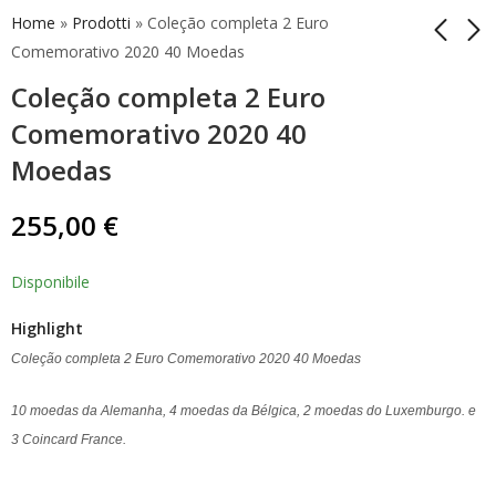
Home
»
Prodotti
»
Coleção completa 2 Euro
Comemorativo 2020 40 Moedas
Coleção completa 2 Euro
2 Euro Luxemburgo
Coleção completa 2
2015 30 Anos
Moedas
Comemorativo 2020 40
Bandeira Europeia BU
Comemorativas do
5,50
175,00
€
€
Moedas
Euro 2020 27
255,00
€
Disponibile
Highlight
Coleção completa 2 Euro Comemorativo 2020 40 Moedas
10 moedas da Alemanha, 4 moedas da Bélgica, 2 moedas do Luxemburgo. e
3 Coincard France.