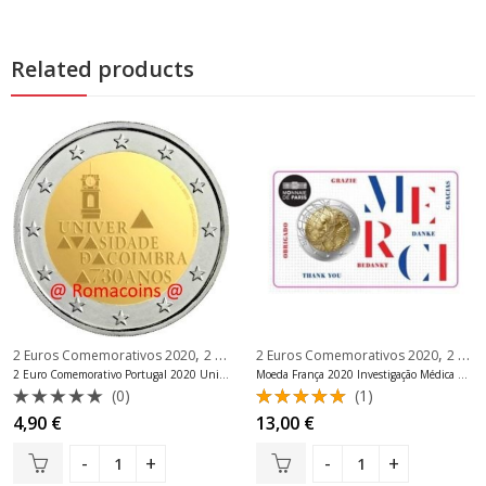
Related products
,
,
2 Euros Comemorativos 2020
2 Euros Comemorativos Portugal
2 Euros Comemorativos 2020
2 Euros Comemorativos França
2 Euro Comemorativo Portugal 2020 Universidade de Coimbra
Moeda França 2020 Investigação Médica 2 Euro BU Aleatório
(0)
(1)
Avaliação
Avaliação
4,90
€
13,00
€
0
5.00
de 5
de
5