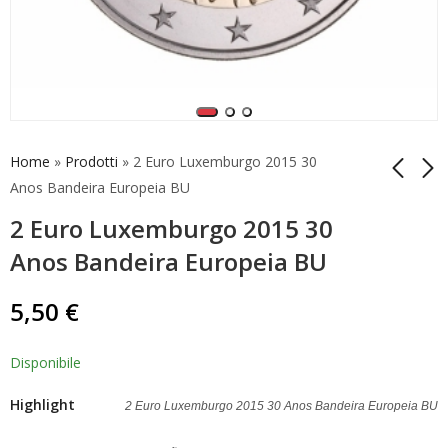
Home
»
Prodotti
»
2 Euro Luxemburgo 2015 30
Anos Bandeira Europeia BU
2 Euro Luxemburgo 2015 30
2 Euro Comemorativo
Coleção completa 2
Estónia 2021 Wolf
Euro Comemorativo
Anos Bandeira Europeia BU
Unc
2020 40 Moedas
5,00
255,00
€
€
5,50
€
Disponibile
Highlight
2 Euro Luxemburgo 2015 30 Anos Bandeira Europeia BU