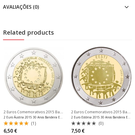
AVALIAÇÕES (0)
Related products
2 Euros Comemorativos 2015 Bandeira
,
2 Euros Comemorativos 2015 Bandeira
2 Euros Comemorativos Áustria
2 Euro Áustria 2015 30 Anos Bandeira Europeia BU
2 Euro Estónia 2015 30 Anos Bandeira Europeia BU
(1)
(0)
Avaliação
Avaliação
6,50
€
7,50
€
5.00
de 5
0