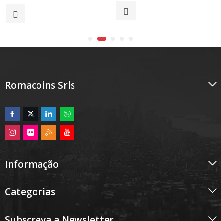
0
de
de
5
5
Romacoins Srls
Informação
Categorias
Subscreva a Newsletter