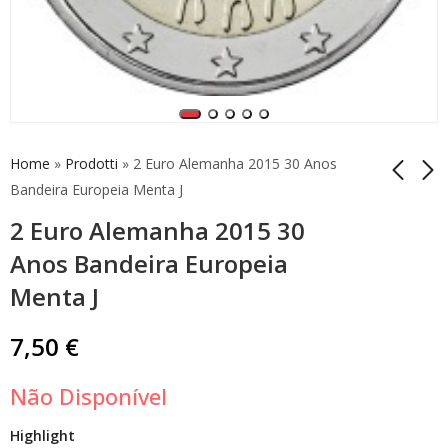
Home
»
Prodotti
»
2 Euro Alemanha 2015 30 Anos
Bandeira Europeia Menta J
2 Euro Alemanha 2015 30
2 Euro Comemorativo
2 Euro Comemorativo
Alemanha 2013
Alemanha 2013
Anos Bandeira Europeia
Maulbronn Mint J
Maulbronn Mint G
7,00
7,00
€
€
Menta J
7,50
€
Não Disponível
Highlight