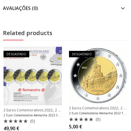
AVALIAÇÕES (0)
Related products
DESGASTADO
DESGASTADO
,
2 Euros Comemorativos 2022
2 Euros Comemorativos Alemanha
,
2 Euros Comemorativos 2022
2 Euros Comemorativos Alemanha
2 Euro Comemorativo Alemanha 2022 Thüringen Mint G
2 Euro Comemorativo Alemanha 2022 5 Casas da Moeda Prova
(0)
(0)
Avaliação
5,00
€
Avaliação
49,90
€
0