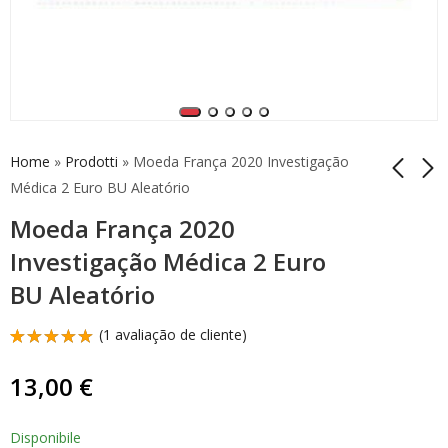
Home
»
Prodotti
»
Moeda França 2020 Investigação
Médica 2 Euro BU Aleatório
Moeda França 2020
2 Euro Comemorativo
2 Euro Comemorativo
Luxemburgo 2020
Eslovénia 2020 Adam
Investigação Médica 2 Euro
Príncipe Carlos em
Bohorič
12,90
4,00
€
€
BU Aleatório
relevo
(
1
avaliação de cliente)
Classificado
1
com
5.00
13,00
€
em 5 com
base em
classificação
de
Disponibile