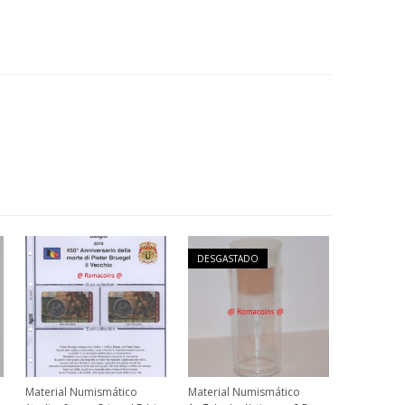
DESGASTADO
Material Numismático
Material Numismático
Material 