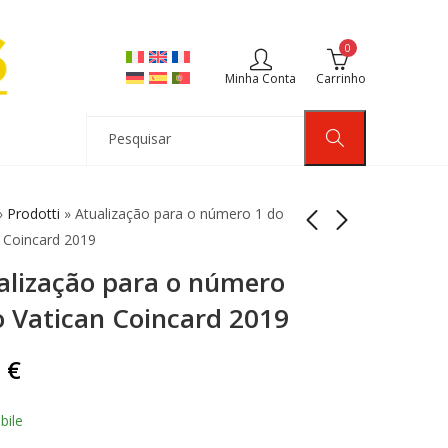
0
Minha Conta
Carrinho
»
Prodotti
»
Atualização para o número 1 do
 Coincard 2019
alização para o número
Atualização do
Atualização da
número 2 do cartão
Coincard Belgium
o Vatican Coincard 2019
de moedas do
2023 Número 2
5,00
5,00
€
€
Vaticano 2019
0
€
bile