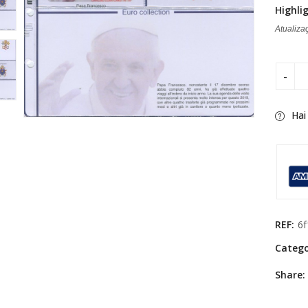
Highli
Atualiza
Hai
REF:
6f
Catego
Share: