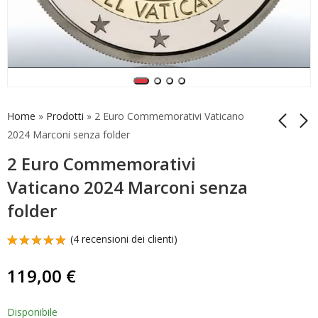
Home
»
Prodotti
»
2 Euro Commemorativi Vaticano
2024 Marconi senza folder
2 Euro Commemorativi
Collezione Completa
2 Euro
2 Euro
Commemorativi
Vaticano 2024 Marconi senza
Commemorativi 2025
Slovacchia 2026
330,00
4,00
€
€
357,00
€
folder
42 Monete
Trencin Unc
(
4
recensioni dei clienti)
Valutato
4
5.00
su 5
119,00
€
su base
di
recensioni
Disponibile