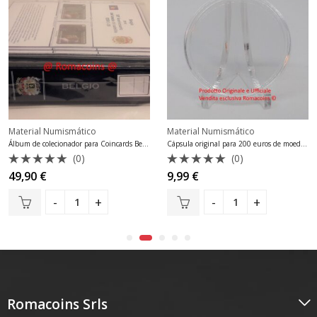
Material Numismático
Material Numismático
Álbum de colecionador para Coincards Belgium 2014 – 2018
Cápsula original para 200 euros de moedas Romacoins exclusivas do Vaticano em ouro
(0)
(0)
Avaliação
Avaliação
49,90
€
9,99
€
0
0
de
de
5
5
Romacoins Srls