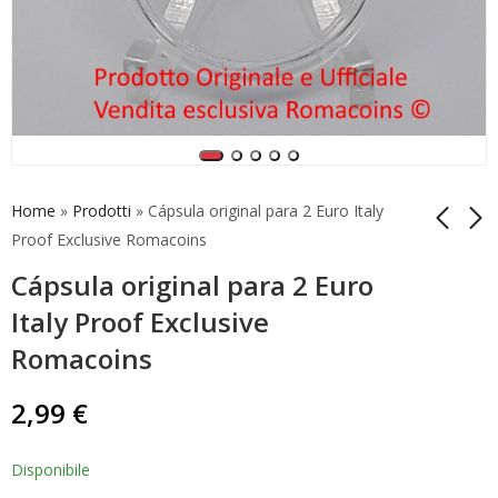
Home
»
Prodotti
»
Cápsula original para 2 Euro Italy
Proof Exclusive Romacoins
Cápsula original para 2 Euro
Carteira de moedas
Cápsula Leuchtturm
oficiais Itália 1989
para moeda de 2
Italy Proof Exclusive
Bnc
euros Diâmetro Ø 26
45,00
0,50
€
€
Romacoins
mm
2,99
€
Disponibile