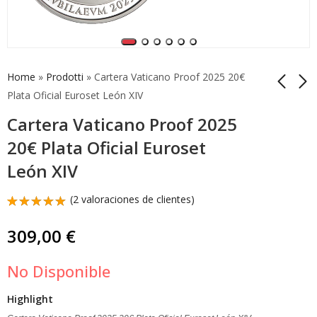
Home
»
Prodotti
»
Cartera Vaticano Proof 2025 20€
Plata Oficial Euroset León XIV
Cartera Vaticano Proof 2025
25 Euros Pascua
5 Euros Sede Vacante
Resurrección Vaticano
Vaticano 2025 Plata
20€ Plata Oficial Euroset
2025 Plata Proof Rara
Fdc Muy Rara
299,00
149,00
€
€
León XIV
(
2
valoraciones de clientes)
Valorado
2
con
5.00
309,00
€
de 5 en
base a
valoraciones
No Disponible
de
clientes
Highlight