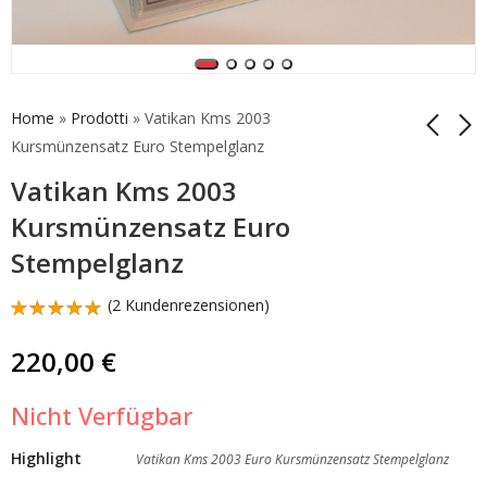
Home
»
Prodotti
»
Vatikan Kms 2003
Kursmünzensatz Euro Stempelglanz
Vatikan Kms 2003
Vatikan Starterkit
Vatikan Kms 2004
2015 Euro
Euro Kursmünzensatz
Kursmünzensatz Euro
Kursmünzensatz
Stempelglanz
50,00
190,00
€
€
Stempelglanz
(
2
Kundenrezensionen)
Bewertet
2
mit
5.00
220,00
€
von 5,
basierend
auf
Nicht Verfügbar
Kundenbewertungen
Highlight
Vatikan Kms 2003 Euro Kursmünzensatz Stempelglanz