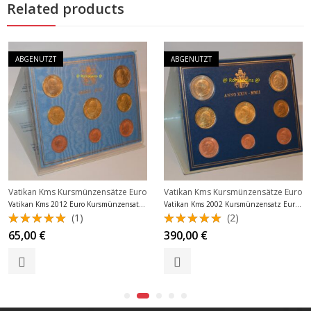
Related products
ABGENUTZT
ABGENUTZT
Vatikan Kms Kursmünzensätze Euro
Vatikan Kms Kursmünzensätze Euro
Vatikan Kms 2012 Euro Kursmünzensatz Stempelglanz
Vatikan Kms 2002 Kursmünzensatz Euro Stempelglanz
(1)
(2)
Bewertet
Bewertet
65,00
€
390,00
€
mit
5.00
mit
5.00
von 5
von 5