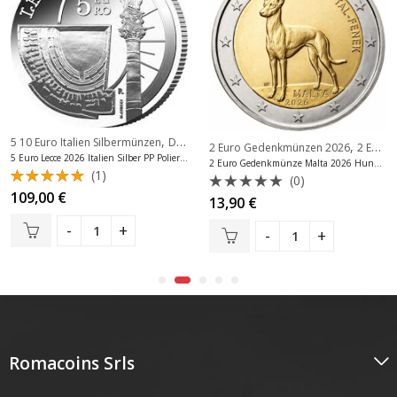
,
5 10 Euro Italien Silbermünzen
Die letzten 20 Zugänge
,
,
Die letzten 20 Zugänge
2 Euro Gedenkmünzen 2026
2 Euro Gedenkmünzen Malta
5 Euro Lecce 2026 Italien Silber PP Polierte Platte
2 Euro Gedenkmünze Malta 2026 Hund Unc
(1)
(0)
Bewertet
109,00
€
Bewertet
13,90
€
mit
5.00
mit
von 5
0
von
5
Romacoins Srls