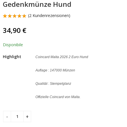
Vespa 2019 Italien
2 Euro Gedenkmünze
Gedenkmünze Hund
Silbermünzen
Valletta
990,00
34,90
€
€
Geschenkbox
(
2
Kundenrezensionen)
Bewertet
1
mit
5.00
34,90
€
von 5,
basierend
auf
Kundenbewertung
Disponibile
Highlight
Coincard Malta 2026 2 Euro Hund
Auflage : 147000 Münzen
Qualität : Stempelglanz
Offizielle Coincard von Malta.