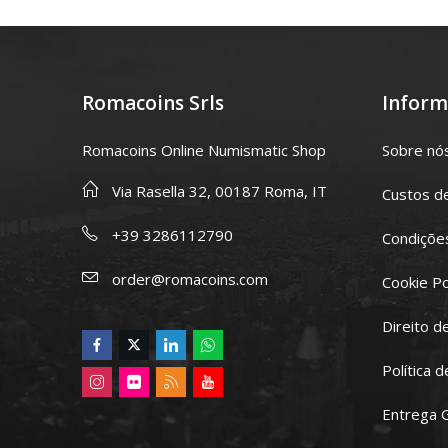
Romacoins Srls
Inform
Romacoins Online Numismatic Shop
Sobre nó
Via Rasella 32, 00187 Roma, IT
Custos d
+39 3286112790
Condições
order@romacoins.com
Cookie Po
Direito d
Política 
Entrega 