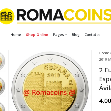
Home
Shop Online
Pages
Blog
Contatos
Home
2019 Mu
2 E
Esp
Ávil
4,0