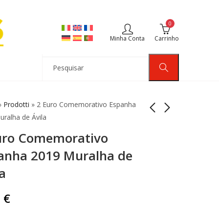
0
Minha Conta
Carrinho
»
Prodotti
»
2 Euro Comemorativo Espanha
ralha de Ávila
uro Comemorativo
2 Euro Comemorativo
2 Euro Comemorativo
Alemanha 2019
Irlanda 2019 100
anha 2019 Muralha de
Bundesrat Mint
Anos Dáil Éireann
4,00
6,00
€
€
a
Random
0
€