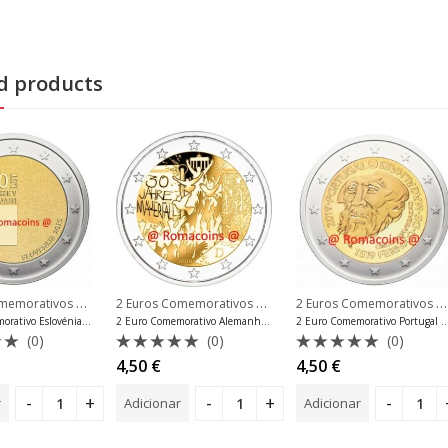
d products
2 Euros Comemorativos 2019
,
2 Euros Comemorativos 2019
,
2 Euros Comemorativos 2019
emorativos Lituânia
2 Euros Comemorativos Eslovénia
2 Euros Comemorativos A
2 Euro Comemorativo Eslovénia 2019 Universidade de Ljubljana
2 Euro Comemorativo Alemanha 2019 Muro de Berlim Mint F
2 Euro Comemorativo Portugal 2019
(0)
(0)
(0)
ão
Avaliação
Avaliação
4,50
€
4,50
€
0
0
de
de
r
Adicionar
Adicionar
5
5