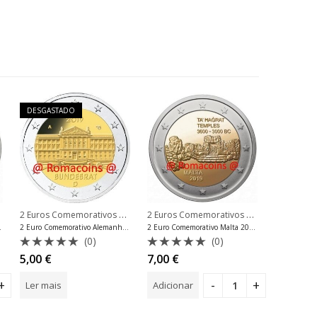
DESGASTADO
2 Euros Comemorativos 2019
,
,
2 Euros Comemorativos 2019
,
2 Euros Comemorativos Alemanha
lemanha
2 Euros Comemorativos Portugal
2 Euros Co
2 Euro Comemorativo Alemanha 2019 Bundesrat Mint G
 Magalhães
2 Euro Comemorativo Malta 2019 Ta Hagrat Unc
(0)
(0)
Avaliação
Avaliação
Avalia
5,00
€
7,00
€
4,50
€
0
0
0
de
de
de
Ler mais
Adicionar
Adiciona
5
5
5