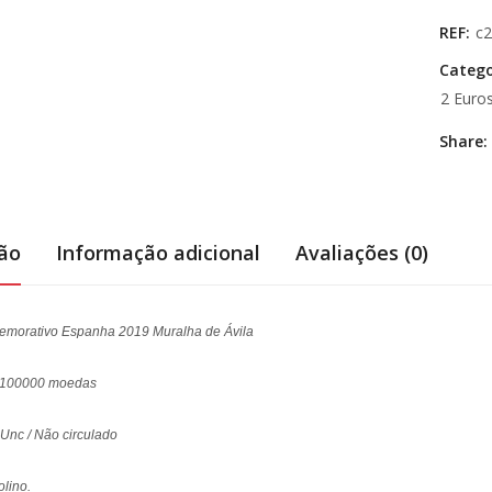
REF:
c
Catego
2 Euro
Share:
ção
Informação adicional
Avaliações (0)
emorativo Espanha 2019 Muralha de Ávila
: 100000 moedas
 Unc / Não circulado
lino.