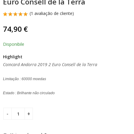
Euro Consell de la Terra
Cêntimo - 2 Euro Unc.
Cêntimo - 2 Euro Unc.
170,00
45,00
€
€
(
1
avaliação de cliente)
Classificado
1
com
5.00
74,90
€
em 5 com
base em
classificação
de
Disponibile
cliente
Highlight
Coincard Andorra 2019 2 Euro Consell de la Terra
Limitação : 60000 moedas
Estado : Brilhante não circulado