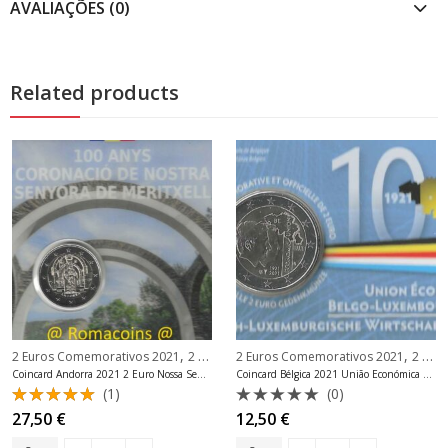
AVALIAÇÕES (0)
Related products
,
,
,
2 Euros Comemorativos 2021
2 Euros Comemorativos Andorra
2 Euros Comemorativos 2021
Coincard A
2 Euros Comemorativos Bélgica
Coincard Andorra 2021 2 Euro Nossa Senhora de Meritxell
Coincard Bélgica 2021 União Económica Língua aleatória
(1)
(0)
Avaliação
Avaliação
27,50
€
12,50
€
5.00
de 5
0
de