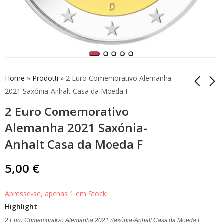
Home
»
Prodotti
»
2 Euro Comemorativo Alemanha
2021 Saxónia-Anhalt Casa da Moeda F
2 Euro Comemorativo
2 Euro Comemorativo
2 Euro Comemorativo
Alemanha 2021
Alemanha 2021
Alemanha 2021 Saxónia-
Saxónia-Anhalt Casa
Saxónia-Anhalt Casa
5,00
5,00
€
€
Anhalt Casa da Moeda F
da Moeda G
da Moeda D
5,00
€
Apresse-se, apenas 1 em Stock
Highlight
2 Euro Comemorativo Alemanha 2021 Saxónia-Anhalt Casa da Moeda F