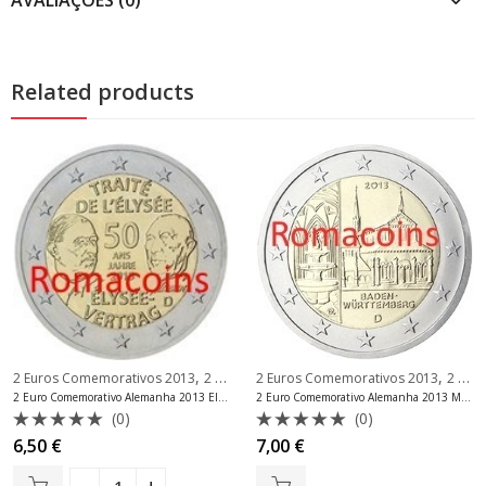
Related products
,
,
2 Euros Comemorativos 2013
2 Euros Comemorativos Alemanha
2 Euros Comemorativos 2013
2 Euros Comemorativos Alemanha
2 Euro Comemorativo Alemanha 2013 Elysée Fdc
2 Euro Comemorativo Alemanha 2013 Maulbronn Mint F
(0)
(0)
Avaliação
Avaliação
6,50
€
7,00
€
0
0
de
de