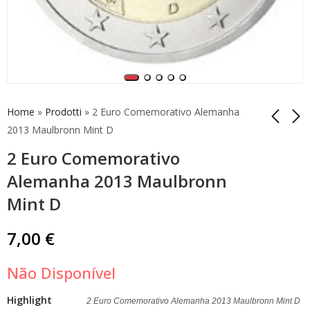
Home
»
Prodotti
»
2 Euro Comemorativo Alemanha
2013 Maulbronn Mint D
2 Euro Comemorativo
2 Euro Comemorativo
2 Euro Comemorativo
Alemanha 2013
Malta 2015 100 Anos
Alemanha 2013 Maulbronn
Maulbronn Mint G
Primeiro Voo Unc
7,00
13,00
€
€
Mint D
7,00
€
Não Disponível
Highlight
2 Euro Comemorativo Alemanha 2013 Maulbronn Mint D