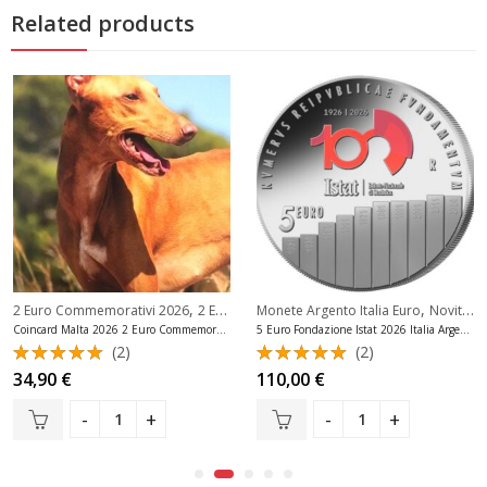
Related products
,
,
,
,
vi Euro
2 Euro Commemorativi 2026
Novità Ultimi Arrivi Euro
2 Euro Commemorativi Malta
Monete Argento Italia Euro
Novità Ultimi Arr
Novità Ultimi Arrivi Euro
Coincard Malta 2026 2 Euro Commemorativi Cane
5 Euro Fondazione Istat 2026 Italia Argento Fdc
(2)
(2)
Valutato
Valutato
34,90
€
110,00
€
5.00
su 5
5.00
su 5