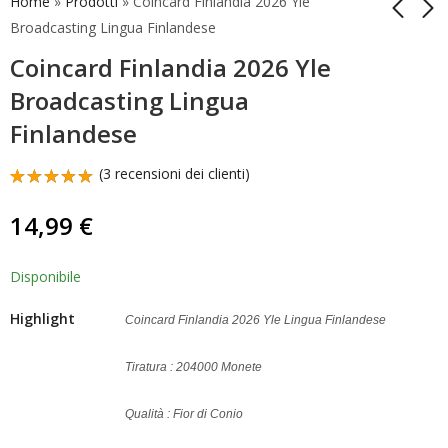
Home
»
Prodotti
»
Coincard Finlandia 2026 Yle
Broadcasting Lingua Finlandese
Coincard Finlandia 2026 Yle
Coincard Finlandia
2 Euro
2026 Yle
Commemorativi 2026
Broadcasting Lingua
Broadcasting 2 Euro
Yle Broadcasting
14,99
13,90
€
€
Finlandese
Lingua Inglese
Finlandia 2026 Unc
(
3
recensioni dei clienti)
Valutato
3
5.00
su 5
14,99
€
su base
di
recensioni
Disponibile
Highlight
Coincard Finlandia 2026 Yle Lingua Finlandese
Tiratura : 204000 Monete
Qualità : Fior di Conio