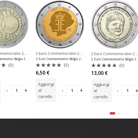
2 Euro Commemorativi 2013
,
2 Euro Commemorativi 2012
,
2 Euro Commemorativi 2016
uro Commemorativi Olanda
2 Euro Commemorativi Belgio
2 Euro Commemorativi Belg
2 Euro Commemorativi Belgio 2013 Moneta
2 Euro Commemorativi Belgio 2012 Moneta
2 Euro Commemorativi Belgio 2016 M
(0)
(0)
(0)
o
Valutato
Valutato
6,50
€
13,00
€
0
0
su
su
Aggiungi
Aggiungi
5
5
al
al
carrello
carrello