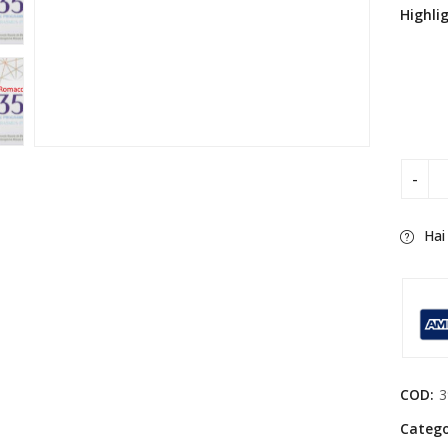
Highli
Hai
COD:
3
Catego