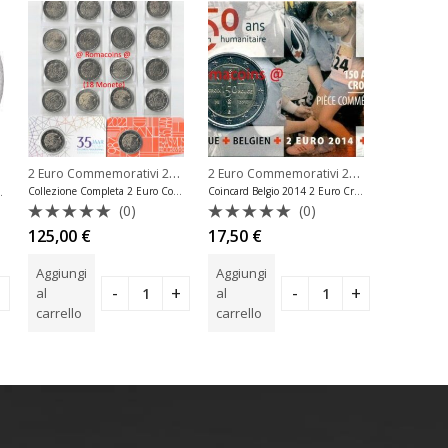
2 Euro Commemorativi 2022 Erasmus
,
2 Euro Commemorativi 2014
,
,
io
Serie Complete 2 Euro
2 Euro Comm
2 Euro Commemorativi Belgio
Collezione Completa 2 Euro Commemorativi Erasmus Senza Malta
Coincard Belgio 2014 2 Euro Croce Rossa Lingua Francese
oneta Child Focus
(0)
(0)
Valutato
Valutato
Valuta
125,00
€
17,50
€
94,90
€
0
0
5.00
s
su
su
Aggiungi
Aggiungi
Aggiungi
5
5
al
al
al
carrello
carrello
carrello