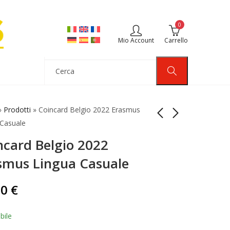
0
Mio Account
Carrello
»
Prodotti
»
Coincard Belgio 2022 Erasmus
 Casuale
ncard Belgio 2022
Coincard 2 Euro
Coincard Belgio 2022
Spagna 2022
Erasmus Lingua
smus Lingua Casuale
Sebastián Elcano
Francese
37,50
27,50
€
€
Proof
00
€
bile