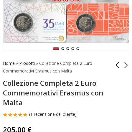
Home
»
Prodotti
»
Collezione Completa 2 Euro
Commemorativi Erasmus con Malta
Collezione Completa 2 Euro
Coincard Francia 2022
2 Euro
Olimipiadi Parigi 2024
Commemorativi
Commemorativi Erasmus con
Casuale
Malta 2022 Ipogeo di
15,00
14,90
€
€
Malta
Hal-Saflieni
(
1
recensione del cliente)
Valutato
1
5.00
su 5
205,00
€
su base