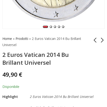
Home
»
Prodotti
»
2 Euros Vatican 2014 Bu Brillant
Universel
2 Euros Vatican 2014 Bu
1 Euro Vatican 2002
1 Euro Vatican 2005
Bu Brillant Universel
Siège Vacant Bu
Brillant Universel
Brillant Universel
129,90
€
79,90
€
49,90
€
Disponibile
Highlight
2 Euros Vatican 2014 Bu Brillant Universel