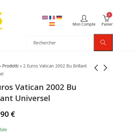
0
Mon Compte
Panier
»
Prodotti
»
2 Euros Vatican 2002 Bu Brillant
el
uros Vatican 2002 Bu
2 Euros Vatican 2003
2 Euros Vatican 2005
Bu Brillant Universel
Siège Vacant Bu
lant Universel
Brillant Universel
129,90
€
269,90
€
,90
€
bile