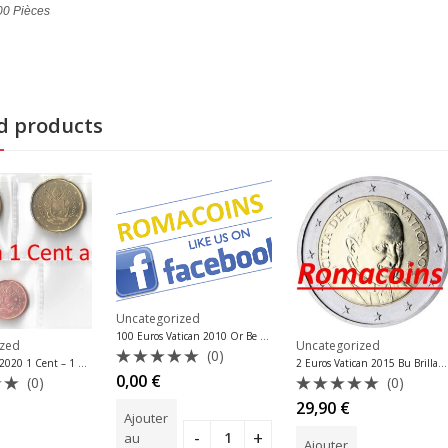
00 Pièces
d products
Uncategorized
100 Euros Vatican 2010 Or Be Belle épreuve Proof
ized
Uncategorized
(0)
Série Vatican 2020 1 Cent – 1 Euro 7 Pièces Unc.
2 Euros Vatican 2015 Bu Brillant Universel
Note
0,00
€
(0)
(0)
0
Note
29,90
€
sur
Ajouter
0
5
sur
au
Ajouter