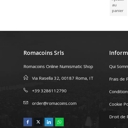
5
panier
panier
au
panier
Romacoins Srls
Inform
Romacoins Online Numismatic Shop
Qui Som
Via Rasella 32, 00187 Roma, IT
Frais de 
+39 3286112790
Condition
order@romacoins.com
Cookie Po
Droit de 