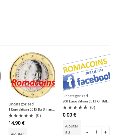
Uncategorized
Uncategor
200 Euros Vatican 2013 Or Belle Epreuve Be
Uncategorized
(0)
1 Euro Vatican 2015 Bu Brillant Universel
Note
Note
0,00
€
1.300,0
(0)
0
0
Note
14,90
€
sur
sur
Ajouter
Ajouter
0
5
5
sur
au
au
Ajouter