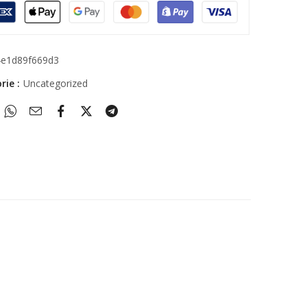
4e1d89f669d3
rie :
Uncategorized