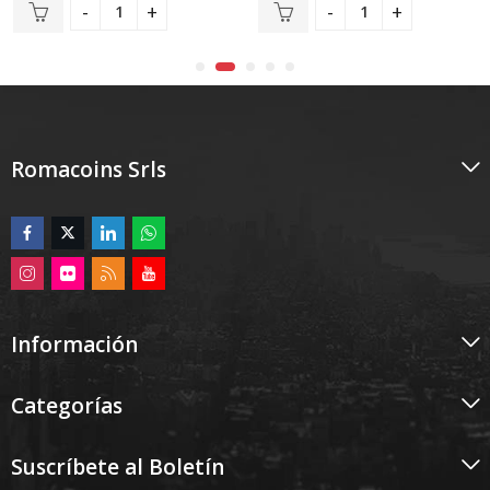
0
0
de
de
5
5
Romacoins Srls
Información
Categorías
Suscríbete al Boletín