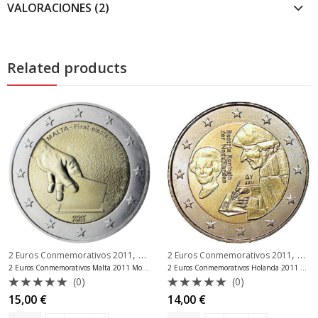
VALORACIONES (2)
Related products
,
,
ros Conmemorativos Portugal
2 Euros Conmemorativos 2011
2 Euros Conmemorativos Malta
2 Euros Conmemorativos 2011
2 Eu
2 Euros Conmemorativos Malta 2011 Moneda
2 Euros Conmemorativos Holanda 2011 Moneda
(0)
(0)
Valorado
Valorado
15,00
€
14,00
€
con
con