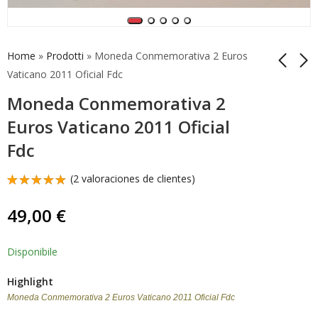
Home
»
Prodotti
»
Moneda Conmemorativa 2 Euros
Vaticano 2011 Oficial Fdc
Moneda Conmemorativa 2
Moneda
Moneda
Conmemorativa 2
Conmemorativa 2
Euros Vaticano 2011 Oficial
Euros Vaticano 2012
Euros Vaticano 2010
54,90
60,00
€
€
Fdc
Oficial Fdc
Oficial Fdc
(
2
valoraciones de clientes)
Valorado
1
con
5.00
49,00
€
de 5 en
base a
valoración
de un
Disponibile
cliente
Highlight
Moneda Conmemorativa 2 Euros Vaticano 2011 Oficial Fdc