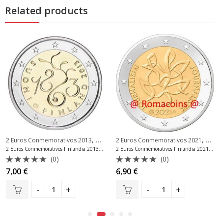
Related products
,
,
ros Conmemorativos Finlandia
2 Euros Conmemorativos 2013
2 Euros Conmemorativos Finlandia
2 Euros Conmemorativos 2021
2 Eu
2 Euros Conmemorativos Finlandia 2013 Parlamento Moneda
2 Euros Conmemorativos Finlandia 2021 Periodismo
(0)
(0)
Valorado
Valorado
7,00
€
6,90
€
con
con
0
0
de
de
5
5