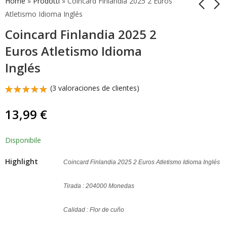
Home
»
Prodotti
»
Coincard Finlandia 2025 2 Euros
Atletismo Idioma Inglés
Coincard Finlandia 2025 2
Coincard Finlandia
2 Euros
2025 2 Euros
Conmemorativos
Euros Atletismo Idioma
Atletismo Idioma
Finlandia 2025 100
13,99
13,90
€
€
Inglés
Inglés
Años Atletismo
(
3
valoraciones de clientes)
Valorado
3
con
5.00
13,99
€
de 5 en
base a
valoraciones
de
Disponibile
clientes
Highlight
Coincard Finlandia 2025 2 Euros Atletismo Idioma Inglés
Tirada : 204000 Monedas
Calidad : Flor de cuño