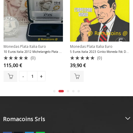
Monedas Plata Italia Euro
Monedas Plata Italia Euro
10 Euros Italia 2012 Michelangelo Plata Proof
5 Euros Italia 2023 Ginko Moneda Fdc Diabolik
(0)
(0)
Valorado
Valorado
115,00
€
39,90
€
con
con
0
0
de
de
5
5
Romacoins Srls