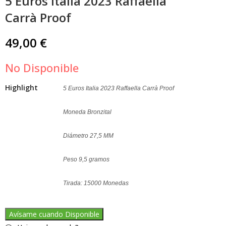
5 Euros Italia 2023 Raffaella
5 Euros Italia 2023
5 Euros Vaticano
Parque Nacional de
2023 Don Lorenzo
Carrà Proof
Abruzos Plata
Milani Proof
84,90
59,90
€
€
64,90
€
49,00
€
No Disponible
Highlight
5 Euros Italia 2023 Raffaella Carrà Proof
Moneda Bronzital
Diámetro 27,5 MM
Peso 9,5 gramos
Tirada: 15000 Monedas
Avísame cuando Disponible