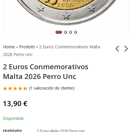
Home
»
Prodotti
»
2 Euros Conmemorativos Malta
2026 Perro Unc
2 Euros Conmemorativos
Coincard Malta 2026
2 Euros
2 Euros
Conmemorativos
Malta 2026 Perro Unc
Conmemorativos La
Malta 2026 Valletta
34,90
13,90
€
€
Valeta
Unc
(
1
valoración de cliente)
Valorado
1
con
5.00
13,90
€
de 5 en
base a
valoración
de un
Disponibile
cliente
Highlight
2 Euros Malta 2026 Perro Unc