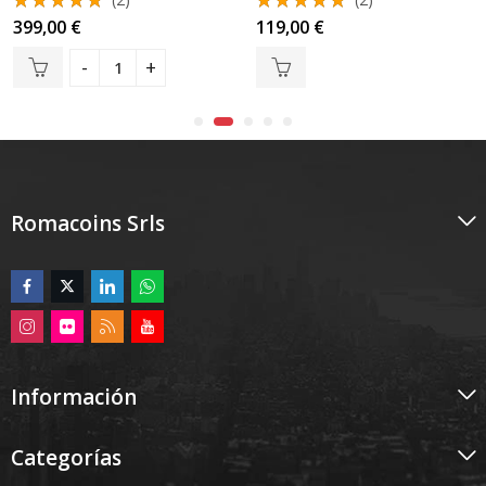
Valorado
Valorado
399,00
€
119,00
€
con
5.00
con
5.00
de 5
de 5
Romacoins Srls
Información
Categorías