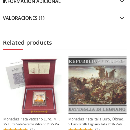
INFORMACIÓN ADICIONAL
VALORACIONES (1)
Related products
,
,
,
Monedas Plata Vaticano Euro
Monedas Sede Vacante Vaticano
Monedas Plata Italia Euro
Últimos 20 
Últimos 20 Productos
25 Euros Sede Vacante Vaticano 2025 Plata Proof Muy Rara
5 Euro Batalla Legnano Italia 2026 Plata Fdc
(2)
(2)