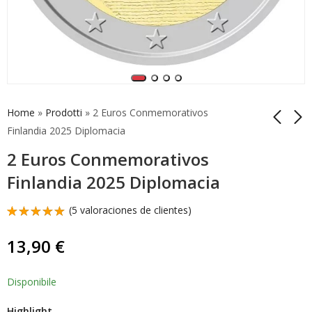
Home
»
Prodotti
»
2 Euros Conmemorativos
Finlandia 2025 Diplomacia
2 Euros Conmemorativos
Coincard Finlandia
5 Euros Bellini Norma
2025 2 Euros
Italia 2025 Plata De
Finlandia 2025 Diplomacia
Diplomacia Idioma
Colores Proof
13,99
99,00
€
€
Inglés
(
5
valoraciones de clientes)
Valorado
5
con
5.00
13,90
€
de 5 en
base a
valoraciones
de
Disponibile
clientes
Highlight