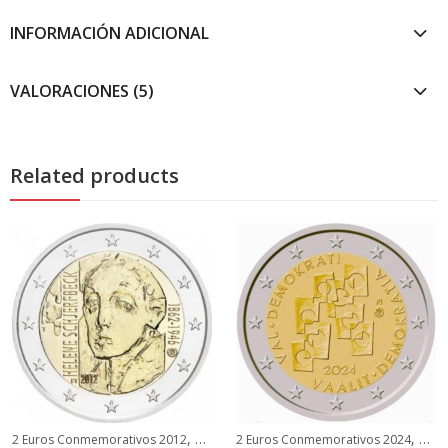
INFORMACIÓN ADICIONAL
VALORACIONES (5)
Related products
,
,
ros Conmemorativos Finlandia
2 Euros Conmemorativos 2012
2 Euros Conmemorativos Finlandia
2 Euros Conmemorativos 2024
2 Eu