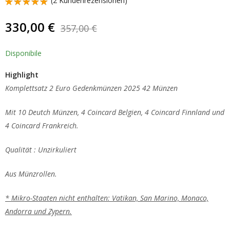
(
2
Kundenrezensionen)
Bewertet
1
mit
5.00
330,00
€
357,00
€
von 5,
basierend
auf
Kundenbewertung
Disponibile
Highlight
Komplettsatz 2 Euro Gedenkmünzen 2025 42 Münzen
Mit 10 Deutch M
ünzen, 4 Coincard Belgien, 4 Coincard Finnland
und
4 Coincard Frankreich.
Qualität : Unzirkuliert
Aus Münzrollen.
* Mikro-Staaten nicht enthalten: Vatikan, San Marino, Monaco,
Andorra und Zypern.