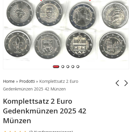
Home
»
Prodotti
»
Komplettsatz 2 Euro
Gedenkmünzen 2025 42 Münzen
Komplettsatz 2 Euro
Komplettsatz 2 Euro
2 Euro Gedenkmünze
Gedenkmünzen 2025
Vatikan 2024 Marconi
Gedenkmünzen 2025 42
27 Münzen
Unc
210,00
119,00
€
€
229,00
€
Münzen