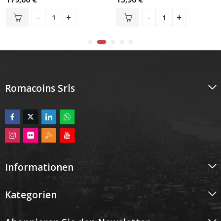
mit
5.00
mit
5.00
von 5
von 5
Romacoins Srls
Informationen
Kategorien