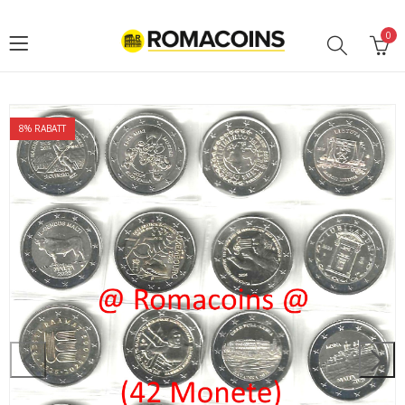
0
8
% RABATT