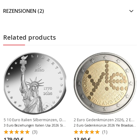
REZENSIONEN (2)
Related products
,
,
5 10 Euro Italien Silbermünzen
Die letzten 20 Zugänge
2 Euro Gedenkmünzen 2026
2 Euro Gedenkmünzen Finnland
3 Euro Beziehungen Italien Usa 2026 Silber Reverse PP
2 Euro Gedenkmünze 2026 Yle Broadcasting Finnland Unc
(3)
(1)
Bewertet
Bewertet
179,00
€
13,90
€