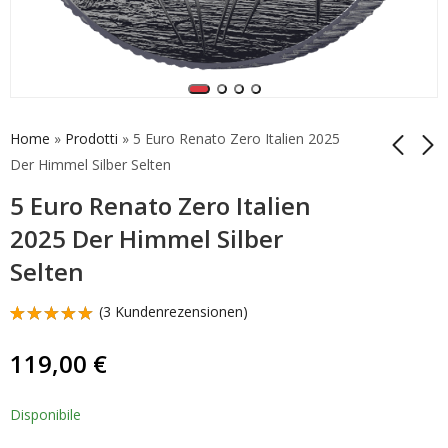
Home
»
Prodotti
»
5 Euro Renato Zero Italien 2025
Der Himmel Silber Selten
5 Euro Renato Zero Italien
10 Euro Amerigo
2 Euro Gedenkmünze
Vespucci 2025 Italien
Italien 2025 Amerigo
2025 Der Himmel Silber
Münze "Krapfen“
Vespucci PP
450,00
99,00
€
€
Selten
Rarität
(
3
Kundenrezensionen)
Bewertet
3
mit
5.00
119,00
€
von 5,
basierend
auf
Kundenbewertungen
Disponibile