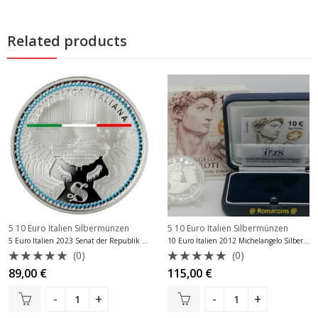
Related products
5 10 Euro Italien Silbermünzen
5 10 Euro Italien Silbermünzen
5 Euro Italien 2023 Senat der Republik Silber PP
10 Euro Italien 2012 Michelangelo Silber PP
(0)
(0)
Bewertet
Bewertet
89,00
€
115,00
€
mit
mit
0
0
von
von
5
5