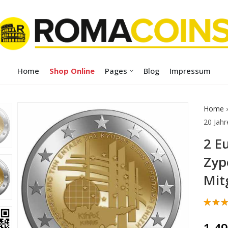
Home
Shop Online
Pages
Blog
Impressum
Home
20 Jahr
2 E
Zyp
Mit
Bewe
1
mit
5
1.4