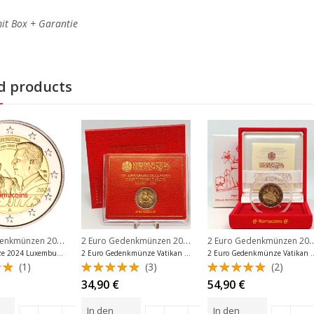
it Box + Garantie
d products
2 Euro Gedenkmünzen 2024
,
2 Euro Gedenkmünzen 2024
,
2 Euro Gedenkmü
nkmünzen Spanien
2 Euro Gedenkmünzen Luxemburg
2 Euro Gedenkmünzen Vatik
Gedenkmünze 2024 Luxemburg Tod Großherzog Wilhelm II
2 Euro Gedenkmünze Vatikan 2024 Heiliger Thomas von Aquin St.
2 Euro Gedenkmünze Vatikan 2024 H
(1)
(3)
(2)
et
Bewertet
Bewertet
34,90
€
54,90
€
0
mit
5.00
mit
5.00
von 5
von 5
In den
In den