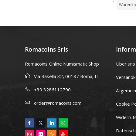
Warenkorb
Warenkorb
Warenko
Romacoins Srls
Inform
Romacoins Online Numismatic Shop
Über uns
Via Rasella 32, 00187 Roma, IT
Versandk
+39 3286112790
Allgemei
order@romacoins.com
Cookie Po
Widerruf
Datensch