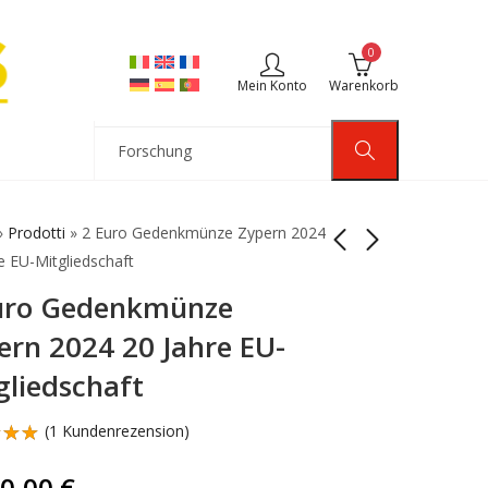
0
Mein Konto
Warenkorb
»
Prodotti
»
2 Euro Gedenkmünze Zypern 2024
e EU-Mitgliedschaft
uro Gedenkmünze
2 Euro
Coincard Belgien
Gedenkmünzen 2025
2025 Nationale
ern 2024 20 Jahre EU-
Deutschland Saarland
Lotterie Französisch
17,50
11,99
€
€
gliedschaft
ADFGJ
Sprache
(
1
Kundenrezension)
rtet
.00
90,00
€