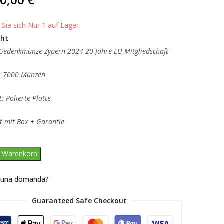
,
erend
enbewertung
 Sie sich Nur 1 auf Lager
ght
Gedenkmünze Zypern 2024 20 Jahre EU-Mitgliedschaft
e: 7000 Münzen
: Polierte Platte
t mit Box + Garantie
n Warenkorb
 una domanda?
Guaranteed Safe Checkout