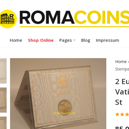
Home
Shop Online
Pages
Blog
Impressum
Home
Stempe
2 E
Vat
St
Bewe
1
mit
5
85,