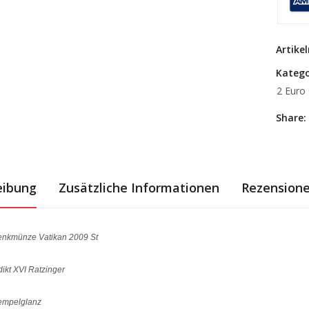
Artik
Katego
2 Euro
Share:
eibung
Zusätzliche Informationen
Rezensione
enkmünze Vatikan 2009 St
ikt XVI Ratzinger
tempelglanz