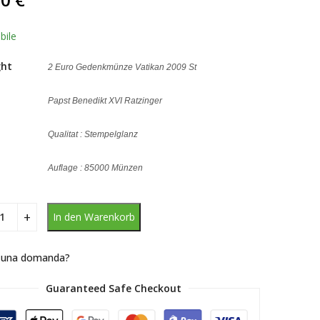
,
erend
enbewertung
bile
ght
2 Euro Gedenkmünze Vatikan 2009 St
Papst Benedikt XVI Ratzinger
Qualitat : Stempelglanz
Auflage : 85000 Münzen
In den Warenkorb
 una domanda?
Guaranteed Safe Checkout