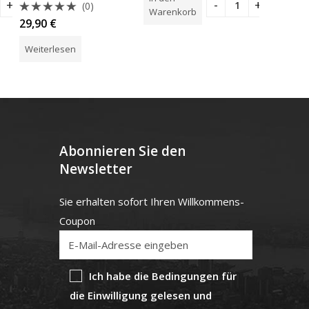
von
von
(0)
5
5
Warenkorb
Warenk
Bewertet
29,90
€
mit
0
Weiterlesen
von
5
Abonnieren Sie den
Newsletter
Sie erhalten sofort Ihren Willkommens-
Coupon
Ich habe die Bedingungen für
die Einwilligung gelesen und