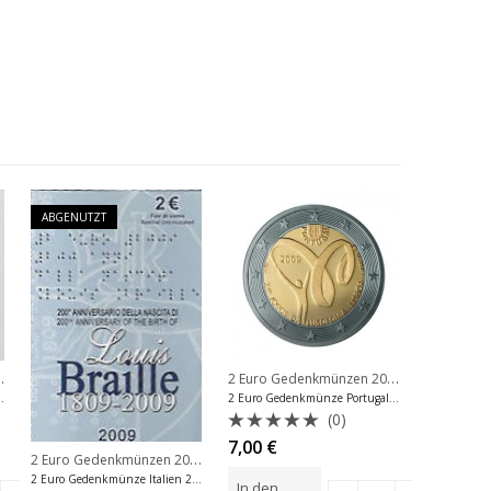
ABGENUTZT
nzen 2013
,
2 Euro Gedenkmünzen 2009
,
chland
2 Euro Gedenkmünzen Vatikan
2 Euro Gede
 2013 Rio ohne Blister
2 Euro Gedenkmünze Portugal 2009 Münze
(0)
Bewertet
Bewer
7,00
€
40,00
€
2 Euro Gedenkmünzen 2009
,
2 Euro Gedenkmünzen Italien
mit
mit
0
0
2 Euro Gedenkmünze Italien 2009 Louis Braille Folder
In den
In den