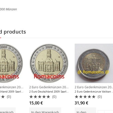
85000 Münzen
d products
2 Euro Gedenkmünzen 2009
,
2 Euro Gedenkmünzen 2009
,
2 Euro Gedenkmü
nkmünzen San Marino
2 Euro Gedenkmünzen Deutschland
2 Euro Gedenkmünzen Deuts
2 Euro Deutschland 2009 Saarland Unc Prägebuchstabe F
2 Euro Deutschland 2009 Saarland Unc Prägebuchstabe A
2 Euro Gedenkmünze Vatikan
(0)
(0)
(0)
et
Bewertet
Bewertet
15,00
€
31,90
€
mit
mit
0
0
arenkorb
In den Warenkorb
In den