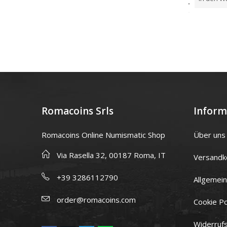
von
von
5
5
Warenkorb
Warenkorb
Romacoins Srls
Inform
Romacoins Online Numismatic Shop
Über uns
Via Rasella 32, 00187 Roma, IT
Versandk
+39 3286112790
Allgemei
order@romacoins.com
Cookie Po
Widerruf