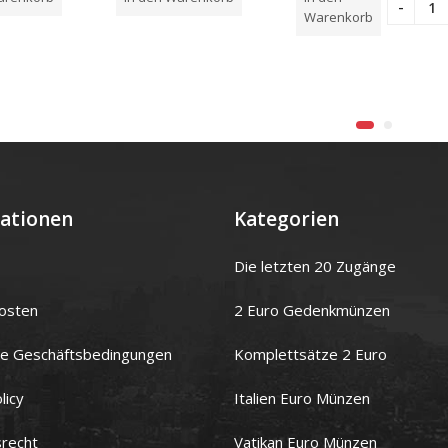
von
von
5
5
Warenkorb
ationen
Kategorien
Die letzten 20 Zugänge
osten
2 Euro Gedenkmünzen
ne Geschäftsbedingungen
Komplettsätze 2 Euro
licy
Italien Euro Münzen
srecht
Vatikan Euro Münzen